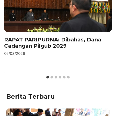
RAPAT PARIPURNA: Dibahas, Dana
Cadangan Pilgub 2029
05/08/2026
Berita Terbaru