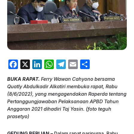
F
X
Li
W
T
E
S
a
n
h
el
m
h
BUKA RAPAT.
Ferry Wawan Cahyono bersama
c
k
at
e
ai
ar
Quatly Abdulkadir Alkatiri membuka rapat, Rabu
e
e
s
gr
l
e
(8/6/2022), yang mengagendakan Raperda tentang
b
dI
A
a
Pertanggungjawaban Pelaksanaan APBD Tahun
Anggaran 2021 dihadiri Taj Yasin. (foto teguh
o
n
p
m
prasetyo)
o
p
k
GEDUNG BERLIAN –
Dalam rapat paripurna, Rabu