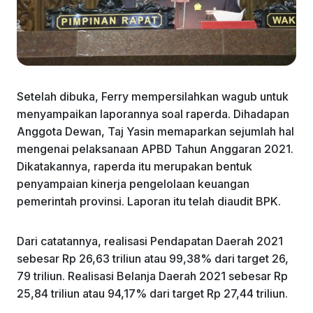
Setelah dibuka, Ferry mempersilahkan wagub untuk
menyampaikan laporannya soal raperda. Dihadapan
Anggota Dewan, Taj Yasin memaparkan sejumlah hal
mengenai pelaksanaan APBD Tahun Anggaran 2021.
Dikatakannya, raperda itu merupakan bentuk
penyampaian kinerja pengelolaan keuangan
pemerintah provinsi. Laporan itu telah diaudit BPK.
Dari catatannya, realisasi Pendapatan Daerah 2021
sebesar Rp 26,63 triliun atau 99,38% dari target 26,
79 triliun. Realisasi Belanja Daerah 2021 sebesar Rp
25,84 triliun atau 94,17% dari target Rp 27,44 triliun.