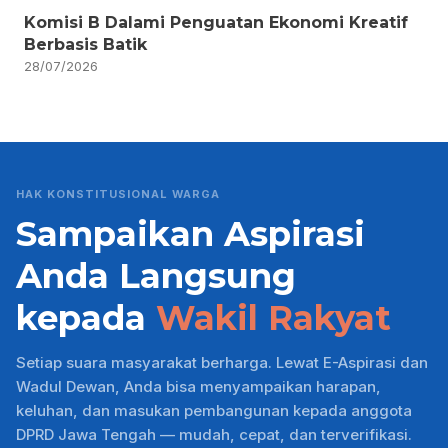
Komisi B Dalami Penguatan Ekonomi Kreatif
Berbasis Batik
28/07/2026
HAK KONSTITUSIONAL WARGA
Sampaikan Aspirasi
Anda Langsung
kepada
Wakil Rakyat
Setiap suara masyarakat berharga. Lewat E-Aspirasi dan
Wadul Dewan, Anda bisa menyampaikan harapan,
keluhan, dan masukan pembangunan kepada anggota
DPRD Jawa Tengah — mudah, cepat, dan terverifikasi.