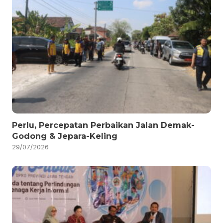
Perlu, Percepatan Perbaikan Jalan Demak-
Godong & Jepara-Keling
29/07/2026