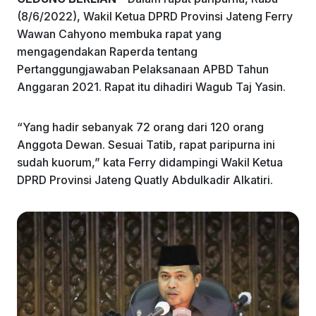
(8/6/2022), Wakil Ketua DPRD Provinsi Jateng Ferry
Wawan Cahyono membuka rapat yang
mengagendakan Raperda tentang
Pertanggungjawaban Pelaksanaan APBD Tahun
Anggaran 2021. Rapat itu dihadiri Wagub Taj Yasin.
“Yang hadir sebanyak 72 orang dari 120 orang
Anggota Dewan. Sesuai Tatib, rapat paripurna ini
sudah kuorum,” kata Ferry didampingi Wakil Ketua
DPRD Provinsi Jateng Quatly Abdulkadir Alkatiri.