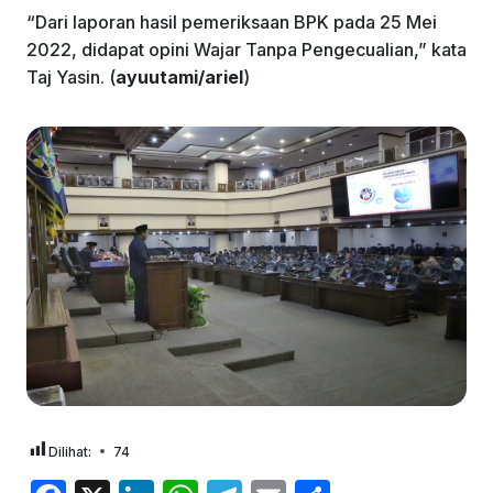
“Dari laporan hasil pemeriksaan BPK pada 25 Mei
2022, didapat opini Wajar Tanpa Pengecualian,” kata
Taj Yasin. (
ayuutami/ariel
)
Dilihat:
74