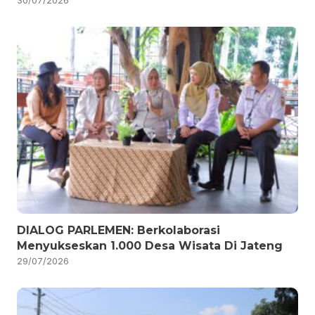
DIALOG PARLEMEN: Berkolaborasi
Menyukseskan 1.000 Desa Wisata Di Jateng
29/07/2026