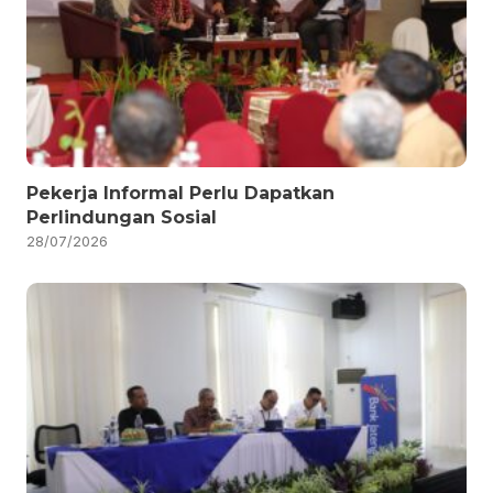
Pekerja Informal Perlu Dapatkan
Perlindungan Sosial
28/07/2026