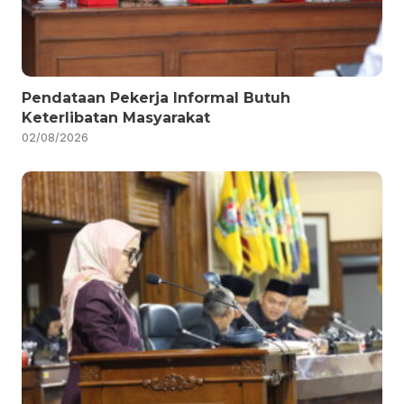
Pendataan Pekerja Informal Butuh
Keterlibatan Masyarakat
02/08/2026