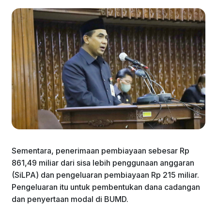
Sementara, penerimaan pembiayaan sebesar Rp
861,49 miliar dari sisa lebih penggunaan anggaran
(SiLPA) dan pengeluaran pembiayaan Rp 215 miliar.
Pengeluaran itu untuk pembentukan dana cadangan
dan penyertaan modal di BUMD.