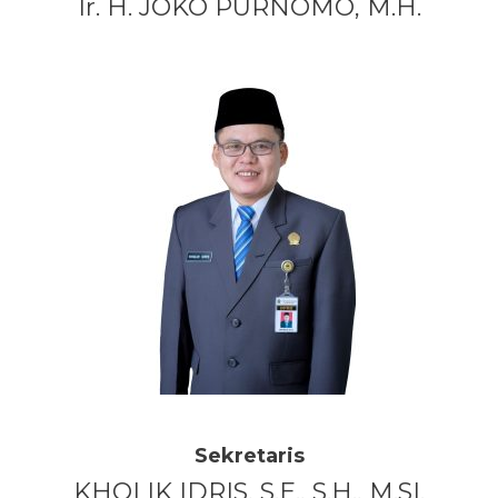
Ir. H. JOKO PURNOMO, M.H.
Sekretaris
KHOLIK IDRIS, S.E., S.H., M.SI.