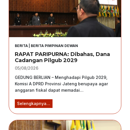
BERITA
|
BERITA PIMPINAN DEWAN
RAPAT PARIPURNA: Dibahas, Dana
Cadangan Pilgub 2029
05/08/2026
GEDUNG BERLIAN – Menghadapi Pilgub 2029,
Komisi A DPRD Provinsi Jateng berupaya agar
anggaran fiskal dapat memadai…
R
Selengkapnya…
A
P
A
T