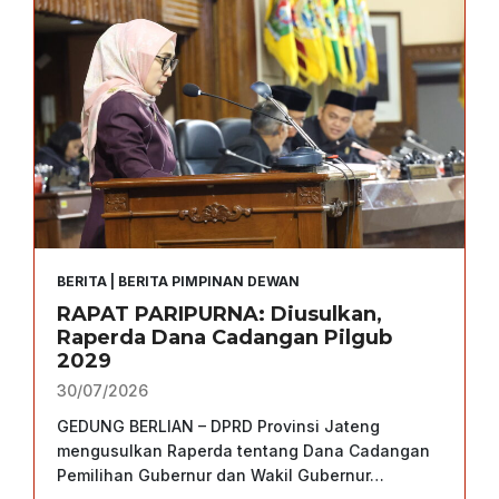
P
A
R
I
P
U
R
N
A
:
D
BERITA
|
BERITA PIMPINAN DEWAN
i
RAPAT PARIPURNA: Diusulkan,
b
Raperda Dana Cadangan Pilgub
a
2029
h
a
30/07/2026
s
GEDUNG BERLIAN – DPRD Provinsi Jateng
,
mengusulkan Raperda tentang Dana Cadangan
D
Pemilihan Gubernur dan Wakil Gubernur…
a