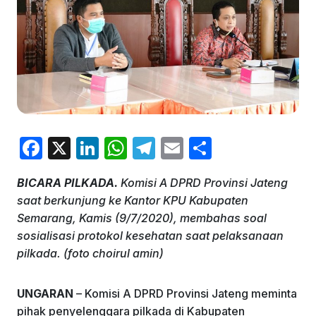
F
X
Li
W
T
E
S
a
n
h
el
m
h
BICARA PILKADA.
Komisi A DPRD Provinsi Jateng
c
k
at
e
ai
ar
saat berkunjung ke Kantor KPU Kabupaten
e
e
s
gr
l
e
Semarang, Kamis (9/7/2020), membahas soal
b
dI
A
a
sosialisasi protokol kesehatan saat pelaksanaan
pilkada. (foto choirul amin)
o
n
p
m
o
p
UNGARAN
– Komisi A DPRD Provinsi Jateng meminta
k
pihak penyelenggara pilkada di Kabupaten