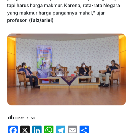
tapi harus harga makmur. Karena, rata-rata Negara
yang makmur harga pangannya mahal,” ujar
profesor. (
faiz/ariel
)
Dilihat:
53
F
X
Li
W
T
E
S