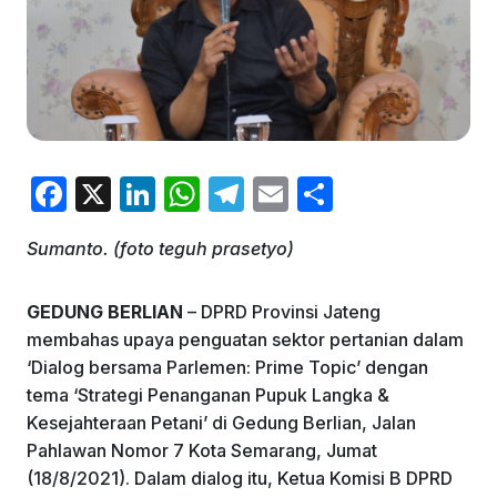
F
X
Li
W
T
E
S
a
n
h
el
m
h
Sumanto. (foto teguh prasetyo)
c
k
at
e
ai
ar
e
e
s
gr
l
e
GEDUNG BERLIAN
– DPRD Provinsi Jateng
b
dI
A
a
membahas upaya penguatan sektor pertanian dalam
o
n
p
m
‘Dialog bersama Parlemen: Prime Topic’ dengan
tema ‘Strategi Penanganan Pupuk Langka &
o
p
Kesejahteraan Petani’ di Gedung Berlian, Jalan
k
Pahlawan Nomor 7 Kota Semarang, Jumat
(18/8/2021). Dalam dialog itu, Ketua Komisi B DPRD