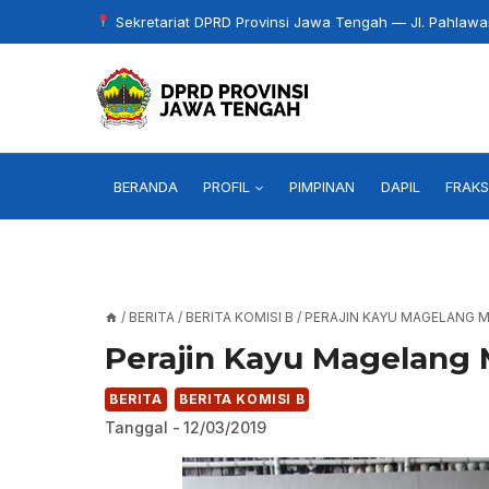
Skip
Sekretariat DPRD Provinsi Jawa Tengah — Jl. Pahlaw
to
content
BERANDA
PROFIL
PIMPINAN
DAPIL
FRAKS
/
BERITA
/
BERITA KOMISI B
/
PERAJIN KAYU MAGELANG 
Perajin Kayu Magelang
BERITA
BERITA KOMISI B
Tanggal -
12/03/2019