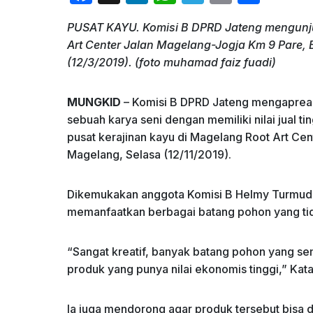
a
n
h
el
m
h
PUSAT KAYU. Komisi B DPRD Jateng mengunjun
c
k
at
e
ai
ar
Art Center Jalan Magelang-Jogja Km 9 Pare,
e
e
s
gr
l
e
(12/3/2019). (foto muhamad faiz fuadi)
b
dI
A
a
o
n
p
m
MUNGKID
– Komisi B DPRD Jateng mengapreas
sebuah karya seni dengan memiliki nilai jual tin
o
p
pusat kerajinan kayu di Magelang Root Art Ce
k
Magelang, Selasa (12/11/2019).
Dikemukakan anggota Komisi B Helmy Turmudzi, 
memanfaatkan berbagai batang pohon yang tid
“Sangat kreatif, banyak batang pohon yang sem
produk yang punya nilai ekonomis tinggi,” Kat
Ia juga mendorong agar produk tersebut bisa d