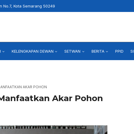
an No.7, Kota Semarang 50249
I
KELENGKAPAN DEWAN
SETWAN
BERITA
PPID
S
MANFAATKAN AKAR POHON
 Manfaatkan Akar Pohon