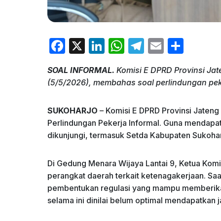
F
X
Li
W
T
E
S
a
n
h
el
m
h
SOAL INFORMAL.
Komisi E DPRD Provinsi Ja
c
k
at
e
ai
ar
(5/5/2026), membahas soal perlindungan peker
e
e
s
gr
l
e
b
dI
A
a
SUKOHARJO
– Komisi E DPRD Provinsi Jaten
o
n
p
m
Perlindungan Pekerja Informal. Guna mendapa
dikunjungi, termasuk Setda Kabupaten Sukohar
o
p
k
Di Gedung Menara Wijaya Lantai 9, Ketua Komis
perangkat daerah terkait ketenagakerjaan. Saa
pembentukan regulasi yang mampu memberikan
selama ini dinilai belum optimal mendapatkan 