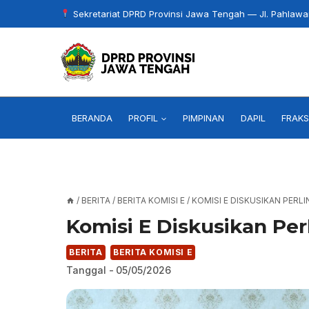
Skip
Sekretariat DPRD Provinsi Jawa Tengah — Jl. Pahlaw
to
content
BERANDA
PROFIL
PIMPINAN
DAPIL
FRAKS
/
BERITA
/
BERITA KOMISI E
/
KOMISI E DISKUSIKAN PER
Komisi E Diskusikan Per
BERITA
BERITA KOMISI E
Tanggal -
05/05/2026