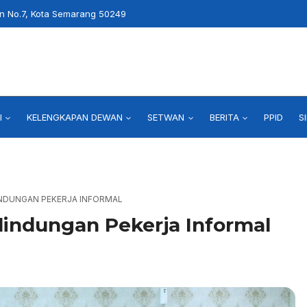
an No.7, Kota Semarang 50249
I
KELENGKAPAN DEWAN
SETWAN
BERITA
PPID
S
LINDUNGAN PEKERJA INFORMAL
lindungan Pekerja Informal