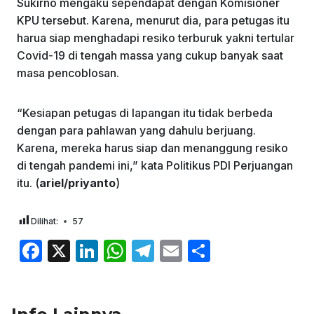
Sukirno mengaku sependapat dengan Komisioner
KPU tersebut. Karena, menurut dia, para petugas itu
harua siap menghadapi resiko terburuk yakni tertular
Covid-19 di tengah massa yang cukup banyak saat
masa pencoblosan.
“Kesiapan petugas di lapangan itu tidak berbeda
dengan para pahlawan yang dahulu berjuang.
Karena, mereka harus siap dan menanggung resiko
di tengah pandemi ini,” kata Politikus PDI Perjuangan
itu. (
ariel/priyanto
)
Dilihat:
57
F
X
Li
W
T
E
S
a
n
h
el
m
h
c
k
at
e
ai
ar