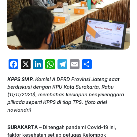
F
X
Li
W
T
E
S
a
n
h
el
m
h
KPPS SIAP.
Komisi A DPRD Provinsi Jateng saat
c
k
at
e
ai
ar
berdiskusi dengan KPU Kota Surakarta, Rabu
e
e
s
gr
l
e
(11/11/2020), membahas kesiapan penyelenggara
b
dI
A
a
pilkada seperti KPPS di tiap TPS. (foto ariel
noviandri)
o
n
p
m
o
p
SURAKARTA
– Di tengah pandemi Covid-19 ini,
k
faktor kesehatan setiap petugas Kelompok