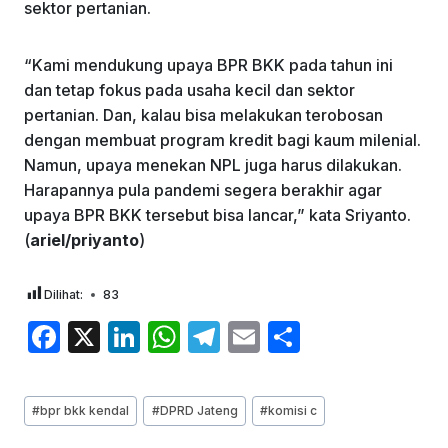
sektor pertanian.
“Kami mendukung upaya BPR BKK pada tahun ini
dan tetap fokus pada usaha kecil dan sektor
pertanian. Dan, kalau bisa melakukan terobosan
dengan membuat program kredit bagi kaum milenial.
Namun, upaya menekan NPL juga harus dilakukan.
Harapannya pula pandemi segera berakhir agar
upaya BPR BKK tersebut bisa lancar,” kata Sriyanto.
(
ariel/priyanto
)
Dilihat:
83
F
X
Li
W
T
E
S
a
n
h
el
m
h
c
k
at
e
ai
ar
Post
#
bpr bkk kendal
#
DPRD Jateng
#
komisi c
e
e
s
gr
l
e
Tags: