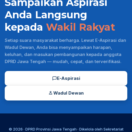
Sampaikan Aspirasi
Anda Langsung
kepada
Wakil Rakyat
Setiap suara masyarakat berharga. Lewat E-Aspirasi dan
Wadul Dewan, Anda bisa menyampaikan harapan,
keluhan, dan masukan pembangunan kepada anggota
DPRD Jawa Tengah — mudah, cepat, dan terverifikasi.
E-Aspirasi
Wadul Dewan
© 2026 ·
DPRD Provinsi Jawa Tengah
· Dikelola oleh
Sekretariat