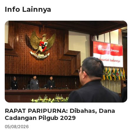
b
dI
A
a
Info Lainnya
o
n
p
m
o
p
k
RAPAT PARIPURNA: Dibahas, Dana
Cadangan Pilgub 2029
05/08/2026