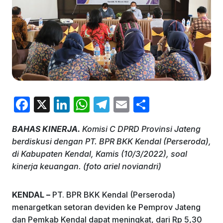
F
X
Li
W
T
E
S
a
n
h
el
m
h
BAHAS KINERJA.
Komisi C DPRD Provinsi Jateng
c
k
at
e
ai
ar
berdiskusi dengan PT. BPR BKK Kendal (Perseroda),
e
e
s
gr
l
e
di Kabupaten Kendal, Kamis (10/3/2022), soal
b
dI
A
a
kinerja keuangan. (foto ariel noviandri)
o
n
p
m
KENDAL –
PT. BPR BKK Kendal (Perseroda)
o
p
menargetkan setoran deviden ke Pemprov Jateng
k
dan Pemkab Kendal dapat meningkat, dari Rp 5,30