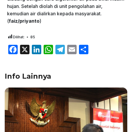
hujan. Setelah diolah di unit pengolahan air,
kemudian air dialirkan kepada masyarakat.
(
faiz/priyanto
)
Dilihat:
85
F
X
Li
W
T
E
S
a
n
h
el
m
h
c
k
at
e
ai
ar
Info Lainnya
e
e
s
gr
l
e
b
dI
A
a
o
n
p
m
o
p
k