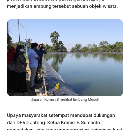
k
menjadikan embung tersebut sebuah objek wisata.
Jajaran Komisi B melihat Embung Musuk
Upaya masyarakat setempat mendapat dukungan
dari DPRD Jateng. Ketua Komisi B Sumanto
menyatakan, pihaknya mengapresiasi keinginan kuat