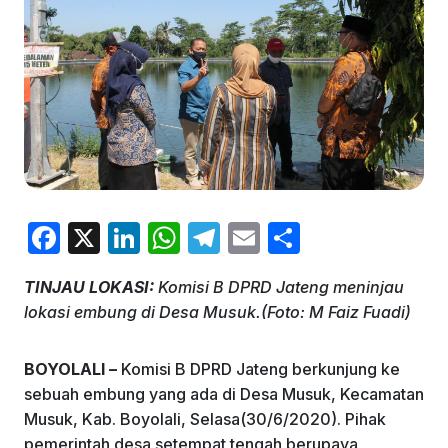
F
X
Li
W
T
E
S
a
n
h
el
m
h
TINJAU LOKASI:
Komisi B DPRD Jateng meninjau
c
k
at
e
ai
ar
lokasi embung di Desa Musuk.(Foto: M Faiz Fuadi)
e
e
s
gr
l
e
b
dI
A
a
BOYOLALI –
Komisi B DPRD Jateng berkunjung ke
o
n
p
m
sebuah embung yang ada di Desa Musuk, Kecamatan
Musuk, Kab. Boyolali, Selasa(30/6/2020). Pihak
o
p
pemerintah desa setempat tengah berupaya