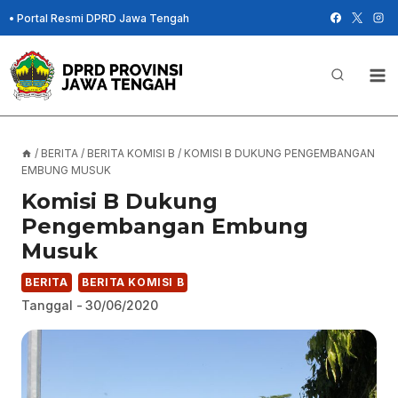
Skip
•
Portal Resmi DPRD Jawa Tengah
to
content
/
BERITA
/
BERITA KOMISI B
/
KOMISI B DUKUNG PENGEMBANGAN
EMBUNG MUSUK
Komisi B Dukung
Pengembangan Embung
Musuk
BERITA
BERITA KOMISI B
Tanggal -
30/06/2020