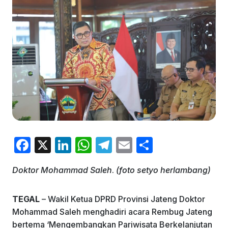
F
X
Li
W
T
E
S
a
n
h
el
m
h
Doktor Mohammad Saleh
.
(foto setyo herlambang)
c
k
at
e
ai
ar
e
e
s
gr
l
e
TEGAL
– Wakil Ketua DPRD Provinsi Jateng Doktor
b
dI
A
a
Mohammad Saleh menghadiri acara Rembug Jateng
o
n
p
m
bertema ‘Mengembangkan Pariwisata Berkelanjutan