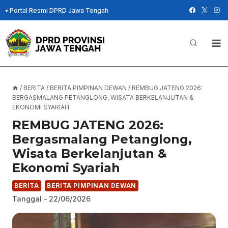
Skip
•
Portal Resmi DPRD Jawa Tengah
to
content
/
BERITA
/
BERITA PIMPINAN DEWAN
/
REMBUG JATENG 2026:
BERGASMALANG PETANGLONG, WISATA BERKELANJUTAN &
EKONOMI SYARIAH
REMBUG JATENG 2026:
Bergasmalang Petanglong,
Wisata Berkelanjutan &
Ekonomi Syariah
BERITA
BERITA PIMPINAN DEWAN
Tanggal -
22/06/2026