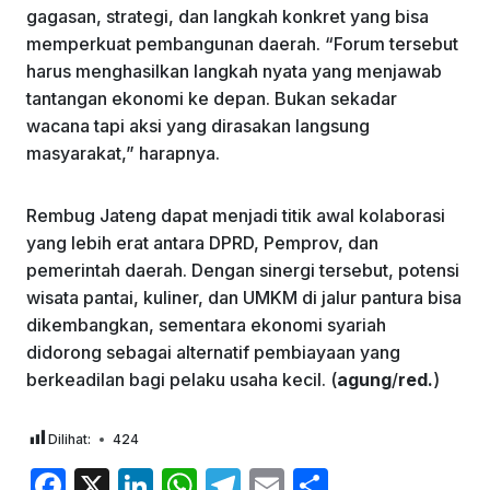
gagasan, strategi, dan langkah konkret yang bisa
memperkuat pembangunan daerah. “Forum tersebut
harus menghasilkan langkah nyata yang menjawab
tantangan ekonomi ke depan. Bukan sekadar
wacana tapi aksi yang dirasakan langsung
masyarakat,” harapnya.
Rembug Jateng dapat menjadi titik awal kolaborasi
yang lebih erat antara DPRD, Pemprov, dan
pemerintah daerah. Dengan sinergi tersebut, potensi
wisata pantai, kuliner, dan UMKM di jalur pantura bisa
dikembangkan, sementara ekonomi syariah
didorong sebagai alternatif pembiayaan yang
berkeadilan bagi pelaku usaha kecil. (
agung
/
red.
)
Dilihat:
424
F
X
Li
W
T
E
S