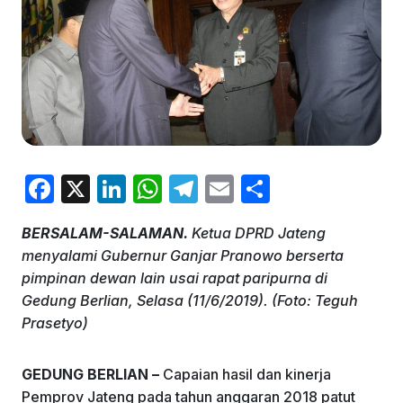
F
X
Li
W
T
E
S
a
n
h
el
m
h
BERSALAM-SALAMAN.
Ketua DPRD Jateng
c
k
at
e
ai
ar
menyalami Gubernur Ganjar Pranowo berserta
e
e
s
gr
l
e
pimpinan dewan lain usai rapat paripurna di
b
dI
A
a
Gedung Berlian, Selasa (11/6/2019). (Foto: Teguh
Prasetyo)
o
n
p
m
o
p
GEDUNG BERLIAN –
Capaian hasil dan kinerja
k
Pemprov Jateng pada tahun anggaran 2018 patut