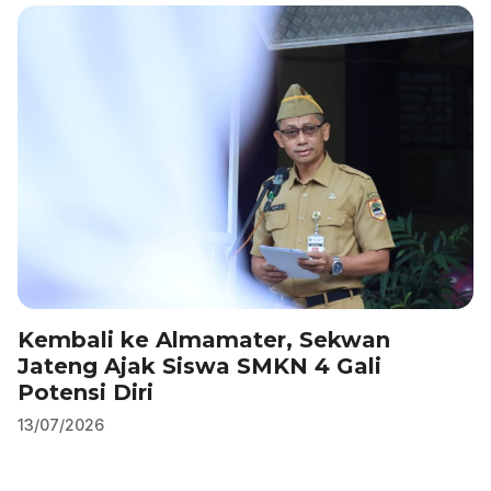
b
dI
A
a
o
n
p
m
o
p
k
Kembali ke Almamater, Sekwan
Jateng Ajak Siswa SMKN 4 Gali
Potensi Diri
13/07/2026