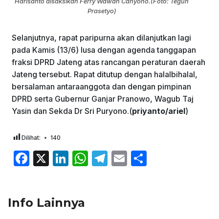
Harisanto disaksikan Ferry Wawan Cahyono.(Foto: Teguh
Prasetyo)
Selanjutnya, rapat paripurna akan dilanjutkan lagi
pada Kamis (13/6) lusa dengan agenda tanggapan
fraksi DPRD Jateng atas rancangan peraturan daerah
Jateng tersebut. Rapat ditutup dengan halalbihalal,
bersalaman antaraanggota dan dengan pimpinan
DPRD serta Gubernur Ganjar Pranowo, Wagub Taj
Yasin dan Sekda Dr Sri Puryono.(
priyanto/ariel
)
Dilihat:
140
F
X
Li
W
T
E
S
a
n
h
el
m
h
c
k
at
e
ai
ar
Info Lainnya
e
e
s
gr
l
e