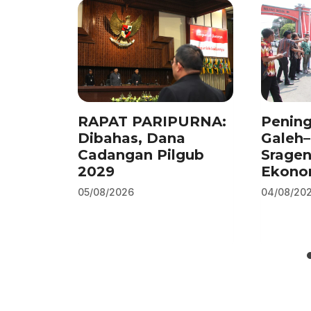
o
n
p
m
o
p
k
RAPAT PARIPURNA:
Pening
Dibahas, Dana
Galeh
Cadangan Pilgub
Srage
2029
Ekono
05/08/2026
04/08/20