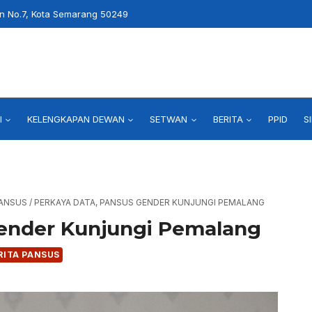
an No.7, Kota Semarang 50249
I
KELENGKAPAN DEWAN
SETWAN
BERITA
PPID
S
PANSUS
/
PERKAYA DATA, PANSUS GENDER KUNJUNGI PEMALANG
Gender Kunjungi Pemalang
RITA PANSUS