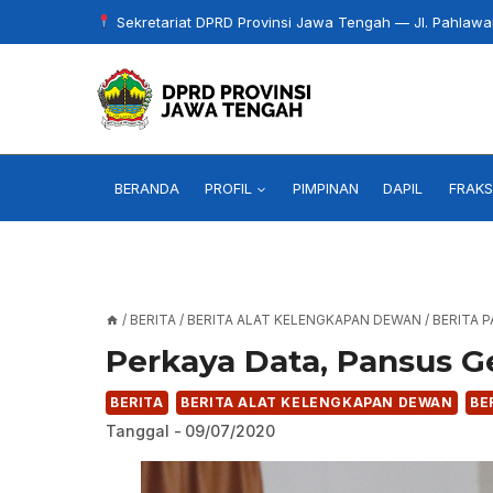
Skip
Sekretariat DPRD Provinsi Jawa Tengah — Jl. Pahlaw
to
content
BERANDA
PROFIL
PIMPINAN
DAPIL
FRAKS
/
BERITA
/
BERITA ALAT KELENGKAPAN DEWAN
/
BERITA 
Perkaya Data, Pansus 
BERITA
BERITA ALAT KELENGKAPAN DEWAN
BE
Tanggal -
09/07/2020