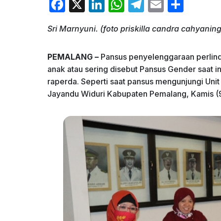
F
X
Li
W
T
E
S
a
n
h
el
m
h
Sri Marnyuni. (foto priskilla candra cahyanin
c
k
at
e
ai
ar
e
e
s
gr
l
e
PEMALANG –
Pansus penyelenggaraan perlin
b
dI
A
a
anak atau sering disebut Pansus Gender saat 
o
n
p
m
raperda. Seperti saat pansus mengunjungi Un
Jayandu Widuri Kabupaten Pemalang, Kamis (
o
p
k