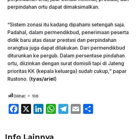
perpindahan ortu dapat dimaksimalkan.
“Sistem zonasi itu kadang dipahami setengah saja.
Padahal, dalam permendikbud, penerimaan peserta
didik baru atas dasar prestasi dan perpindahan
orangtua juga dapat dilakukan. Dari permendikbud
diturunkan ke pergub. Dalam persentase pindahan
ortu, diizinkan dengan surat domisili tapi di Jateng
prioritas KK (kepala keluarga) sudah cukup,” papar
Rustono. (
tyas/ariel
)
Dilihat:
106
F
X
Li
W
T
E
S
a
n
h
el
m
h
c
k
at
e
ai
ar
Info Lainnya
e
e
s
gr
l
e