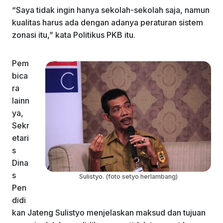
“Saya tidak ingin hanya sekolah-sekolah saja, namun
kualitas harus ada dengan adanya peraturan sistem
zonasi itu,” kata Politikus PKB itu.
Pem
bica
ra
lainn
ya,
Sekr
etari
s
Dina
s
Sulistyo. (foto setyo herlambang)
Pen
didi
kan Jateng Sulistyo menjelaskan maksud dan tujuan