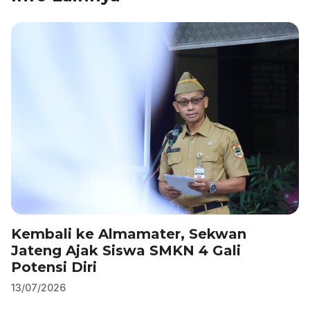
b
dI
A
a
o
n
p
m
o
p
k
Kembali ke Almamater, Sekwan
Jateng Ajak Siswa SMKN 4 Gali
Potensi Diri
13/07/2026