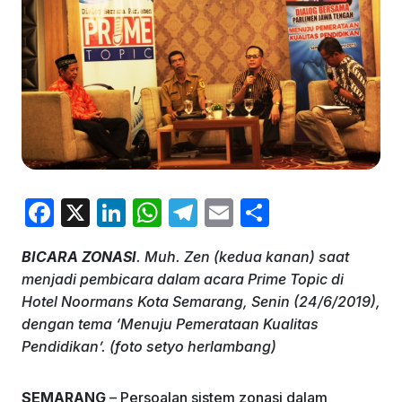
F
X
Li
W
T
E
S
a
n
h
el
m
h
BICARA ZONASI
. Muh. Zen (kedua kanan) saat
c
k
at
e
ai
ar
menjadi pembicara dalam acara Prime Topic di
e
e
s
gr
l
e
Hotel Noormans Kota Semarang, Senin (24/6/2019),
b
dI
A
a
dengan tema ‘Menuju Pemerataan Kualitas
Pendidikan’. (foto setyo herlambang)
o
n
p
m
o
p
SEMARANG
– Persoalan sistem zonasi dalam