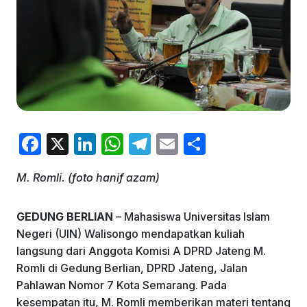
F
X
Li
W
T
E
S
a
n
h
el
m
h
M. Romli. (foto hanif azam)
c
k
at
e
ai
ar
e
e
s
gr
l
e
GEDUNG BERLIAN
– Mahasiswa Universitas Islam
b
dI
A
a
Negeri (UIN) Walisongo mendapatkan kuliah
o
n
p
m
langsung dari Anggota Komisi A DPRD Jateng M.
Romli di Gedung Berlian, DPRD Jateng, Jalan
o
p
Pahlawan Nomor 7 Kota Semarang. Pada
k
kesempatan itu, M. Romli memberikan materi tentang