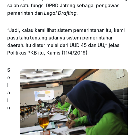
salah satu fungsi DPRD Jateng sebagai pengawas
pemerintah dan
Legal Drafting
.
“Jadi, kalau kami lihat sistem pemerintahan itu, kami
pasti tahu tentang adanya sistem pemerintahan
daerah. Itu diatur mulai dari UUD 45 dan UU,” jelas
Politikus PKB itu, Kamis (11/4/2019).
S
e
l
a
i
n