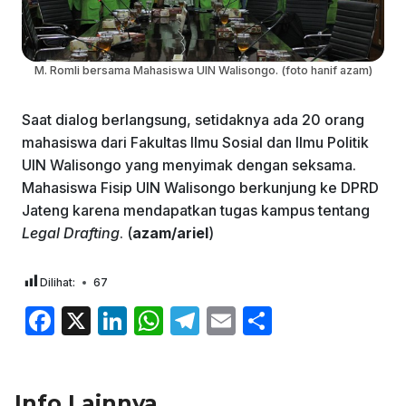
M. Romli bersama Mahasiswa UIN Walisongo. (foto hanif azam)
Saat dialog berlangsung, setidaknya ada 20 orang
mahasiswa dari Fakultas Ilmu Sosial dan Ilmu Politik
UIN Walisongo yang menyimak dengan seksama.
Mahasiswa Fisip UIN Walisongo berkunjung ke DPRD
Jateng karena mendapatkan tugas kampus tentang
Legal Drafting
. (
azam/ariel
)
Dilihat:
67
F
X
Li
W
T
E
S
a
n
h
el
m
h
c
k
at
e
ai
ar
Info Lainnya