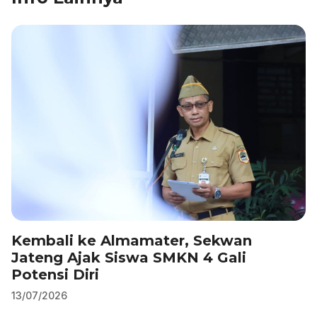
e
e
s
gr
l
e
b
dI
A
a
o
n
p
m
o
p
k
Kembali ke Almamater, Sekwan
Jateng Ajak Siswa SMKN 4 Gali
Potensi Diri
13/07/2026