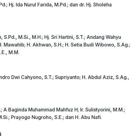
d.; Hj. Ida Nurul Farida, M.Pd.; dan dr. Hj. Sholeha
, S.Pd., M.Si., M.H.; Hj. Sri Hartini, S.T.; Andang Wahyu
 H. Mawahib; H. Akhwan, S.H.; H. Setia Budi Wibowo, S.Ag.;
.E., M.M.
 Endro Dwi Cahyono, S.T.; Supriyanto; H. Abdul Aziz, S.Ag.,
t.; A Baginda Muhammad Mahfuz H; Ir. Sulistyorini, M.M.;
M.Si.; Prayogo Nugroho, S.E.; dan H. Abu Nafi.
)