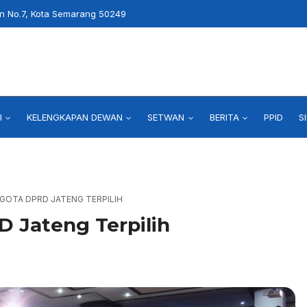
an No.7, Kota Semarang 50249
I
KELENGKAPAN DEWAN
SETWAN
BERITA
PPID
S
NGGOTA DPRD JATENG TERPILIH
D Jateng Terpilih