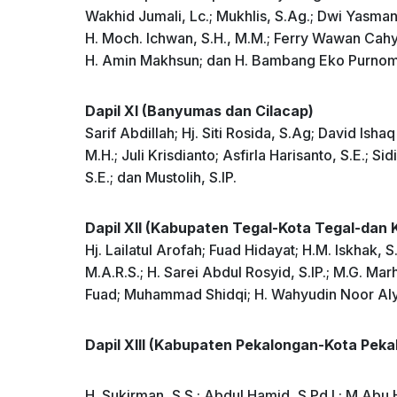
Wakhid Jumali, Lc.; Mukhlis, S.Ag.; Dwi Yasmanto,
H. Moch. Ichwan, S.H., M.M.; Ferry Wawan Cahyon
H. Amin Makhsun; dan H. Bambang Eko Purnom
Dapil XI (Banyumas dan Cilacap)
Sarif Abdillah; Hj. Siti Rosida, S.Ag; David Ish
M.H.; Juli Krisdianto; Asfirla Harisanto, S.E.; Sid
S.E.; dan Mustolih, S.IP.
Dapil XII (Kabupaten Tegal-Kota Tegal-dan
Hj. Lailatul Arofah; Fuad Hidayat; H.M. Iskhak, S
M.A.R.S.; H. Sarei Abdul Rosyid, S.IP.; M.G. Mar
Fuad; Muhammad Shidqi; H. Wahyudin Noor Aly a
Dapil XIII (Kabupaten Pekalongan-Kota Pek
H. Sukirman, S.S.; Abdul Hamid, S.Pd.I.; M Abu H