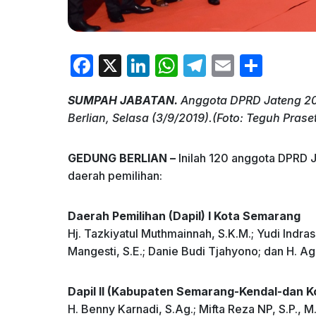
F
X
Li
W
T
E
S
a
n
h
el
m
h
SUMPAH JABATAN.
Anggota DPRD Jateng 20
c
k
at
e
ai
ar
Berlian, Selasa (3/9/2019).(Foto: Teguh Prase
e
e
s
gr
l
e
b
dI
A
a
GEDUNG BERLIAN –
Inilah 120 anggota DPRD 
o
n
p
m
daerah pemilihan:
o
p
Daerah Pemilihan (Dapil) I Kota Semarang
k
Hj. Tazkiyatul Muthmainnah, S.K.M.; Yudi Indras 
Mangesti, S.E.; Danie Budi Tjahyono; dan H. Ag
Dapil II (Kabupaten Semarang-Kendal-dan Ko
H. Benny Karnadi, S.Ag.; Mifta Reza NP, S.P., M