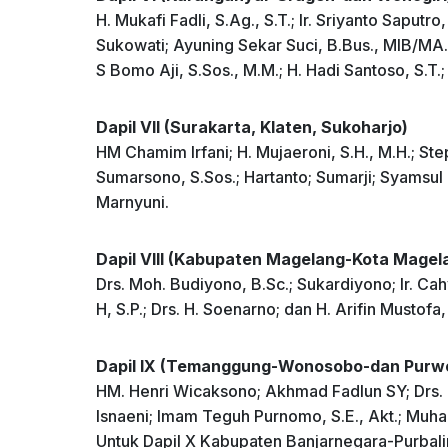
H. Mukafi Fadli, S.Ag., S.T.; Ir. Sriyanto Saput
Sukowati; Ayuning Sekar Suci, B.Bus., MIB/MA.
S Bomo Aji, S.Sos., M.M.; H. Hadi Santoso, S.
Dapil VII (Surakarta, Klaten, Sukoharjo)
HM Chamim Irfani; H. Mujaeroni, S.H., M.H.; Step
Sumarsono, S.Sos.; Hartanto; Sumarji; Syamsul Ba
Marnyuni.
Dapil VIII (Kabupaten Magelang-Kota Magela
Drs. Moh. Budiyono, B.Sc.; Sukardiyono; Ir. Cah
H, S.P.; Drs. H. Soenarno; dan H. Arifin Mustofa,
Dapil IX (Temanggung-Wonosobo-dan Purwo
HM. Henri Wicaksono; Akhmad Fadlun SY; Drs. H
Isnaeni; Imam Teguh Purnomo, S.E., Akt.; Muhamad
Untuk Dapil X Kabupaten Banjarnegara-Purbal