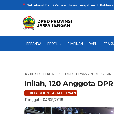
Skip
Sekretariat DPRD Provinsi Jawa Tengah — Jl. Pahlaw
to
content
BERANDA
PROFIL
PIMPINAN
DAPIL
FRAKS
/
BERITA
/
BERITA SEKRETARIAT DEWAN
/
INILAH, 120 A
Inilah, 120 Anggota DPR
BERITA SEKRETARIAT DEWAN
Tanggal -
04/09/2019