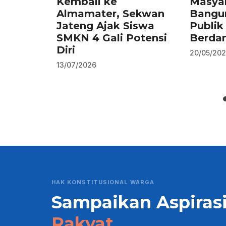
Kembali ke
Masyar
Almamater, Sekwan
Bangu
Jateng Ajak Siswa
Publik
SMKN 4 Gali Potensi
Berda
Diri
20/05/20
13/07/2026
HAK KONSTITUSIONAL WARGA
Sampaikan Aspiras
Rakyat