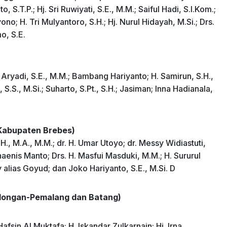
 S.T.P.; Hj. Sri Ruwiyati, S.E., M.M.; Saiful Hadi, S.I.Kom.;
o; H. Tri Mulyantoro, S.H.; Hj. Nurul Hidayah, M.Si.; Drs.
o, S.E.
aq Aryadi, S.E., M.M.; Bambang Hariyanto; H. Samirun, S.H.,
i, S.S., M.Si.; Suharto, S.Pt., S.H.; Jasiman; Inna Hadianala,
 Kabupaten Brebes)
.H., M.A., M.M.; dr. H. Umar Utoyo; dr. Messy Widiastuti,
haenis Manto; Drs. H. Masfui Masduki, M.M.; H. Sururul
lias Goyud; dan Joko Hariyanto, S.E., M.Si. D
alongan-Pemalang dan Batang)
afsin Al Muktafa; H. Iskandar Zulkarnain; Hj. Irna