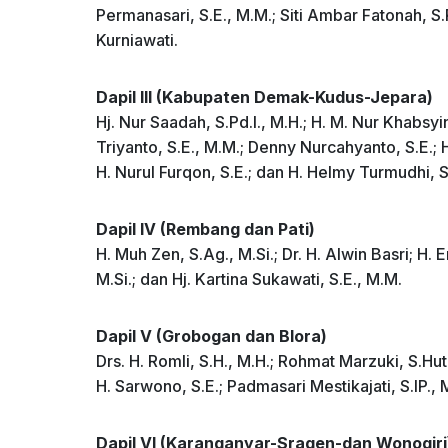
Permanasari, S.E., M.M.; Siti Ambar Fatonah, S.P
Kurniawati.
Dapil III (Kabupaten Demak-Kudus-Jepara)
Hj. Nur Saadah, S.Pd.I., M.H.; H. M. Nur Khabsyin
Triyanto, S.E., M.M.; Denny Nurcahyanto, S.E.;
H. Nurul Furqon, S.E.; dan H. Helmy Turmudhi, S
Dapil IV (Rembang dan Pati)
H. Muh Zen, S.Ag., M.Si.; Dr. H. Alwin Basri; H.
M.Si.; dan Hj. Kartina Sukawati, S.E., M.M.
Dapil V (Grobogan dan Blora)
Drs. H. Romli, S.H., M.H.; Rohmat Marzuki, S.Hu
H. Sarwono, S.E.; Padmasari Mestikajati, S.IP., 
Dapil VI (Karanganyar-Sragen-dan Wonogiri