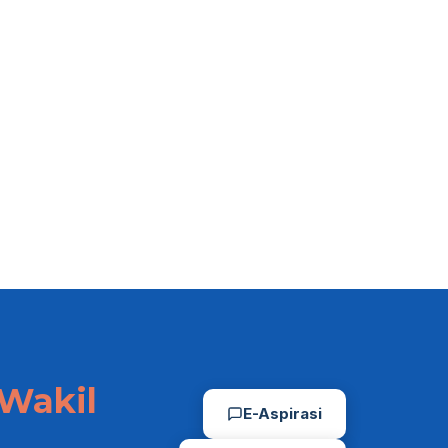
Sumpah Jabatan, 14
Setwan Jateng R
Pejabat di Setwan
KIP Award 5 Kali
Jateng
Berturut-turut
15/01/2026
16/12/2025
Wakil
E-Aspirasi