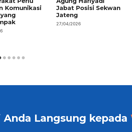
akat Perlu
Agung Hariyadi
n Komunikasi
Jabat Posisi Sekwan
 yang
Jateng
mpak
27/04/2026
26
i Anda Langsung kepada