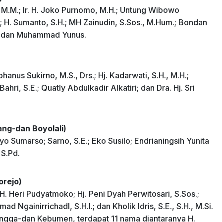
ro, M.M.; Ir. H. Joko Purnomo, M.H.; Untung Wibowo
; H. Sumanto, S.H.; MH Zainudin, S.Sos., M.Hum.; Bondan
T.; dan Muhammad Yunus.
hanus Sukirno, M.S., Drs.; Hj. Kadarwati, S.H., M.H.;
hri, S.E.; Quatly Abdulkadir Alkatiri; dan Dra. Hj. Sri
ng-dan Boyolali)
yo Sumarso; Sarno, S.E.; Eko Susilo; Endrianingsih Yunita
 S.Pd.
rejo)
. Heri Pudyatmoko; Hj. Peni Dyah Perwitosari, S.Sos.;
 Ngainirrichadl, S.H.I.; dan Kholik Idris, S.E., S.H., M.Si.
ingga-dan Kebumen, terdapat 11 nama diantaranya H.