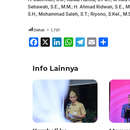
Setiawati, S.E., M.M.; H. Ahmad Ridwan, S.E., 
S.H.; Mohammad Saleh, S.T.; Riyono, S.Kel., M
Dilihat:
1,731
F
X
Li
W
T
E
S
a
n
h
el
m
h
c
k
at
e
ai
ar
Info Lainnya
e
e
s
gr
l
e
b
dI
A
a
o
n
p
m
o
p
k