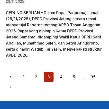
28/11/2025
GEDUNG BERLIAN – Dalam Rapat Paripurna, Jumat
(28/11/2025), DPRD Provinsi Jateng secara resmi
menyetujui Raperda tentang APBD Tahun Anggaran
2026. ​Rapat yang dipimpin Ketua DPRD Provinsi
Jateng Sumanto, didampingi Wakil Ketua DPRD Sarif
Abdillah, Muhammad Saleh, dan Setya Arinugroho,
serta dihadiri Wagub Taj Yasin, menyepakati struktur
APBD 2026.
Page
Previous
1
2
3
4
5
…
35
navigation
Page
Next
Page