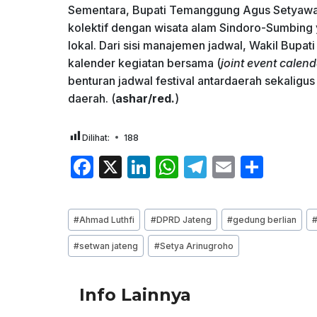
Sementara, Bupati Temanggung Agus Setyawa
kolektif dengan wisata alam Sindoro-Sumbing
lokal. Dari sisi manajemen jadwal, Wakil Bup
kalender kegiatan bersama (
joint event calend
benturan jadwal festival antardaerah sekaligu
daerah. (
ashar/red.
)
Dilihat:
188
F
X
Li
W
T
E
S
a
n
h
el
m
h
c
k
at
e
ai
ar
Post
#
Ahmad Luthfi
#
DPRD Jateng
#
gedung berlian
e
e
s
gr
l
e
Tags:
#
setwan jateng
#
Setya Arinugroho
b
dI
A
a
o
n
p
m
Info Lainnya
o
p