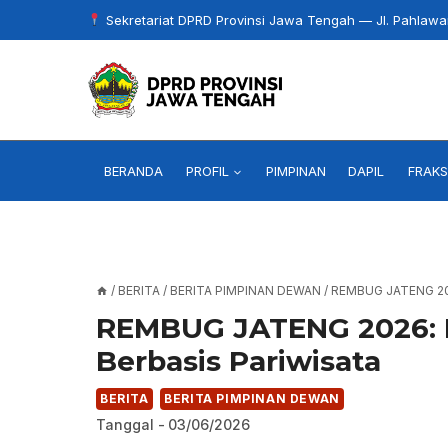
Skip
Sekretariat DPRD Provinsi Jawa Tengah — Jl. Pahlaw
to
content
BERANDA
PROFIL
PIMPINAN
DAPIL
FRAKS
/
BERITA
/
BERITA PIMPINAN DEWAN
/
REMBUG JATENG 2
REMBUG JATENG 2026:
Berbasis Pariwisata
BERITA
BERITA PIMPINAN DEWAN
Tanggal -
03/06/2026