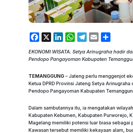
F
X
Li
W
T
E
S
a
n
h
el
m
h
EKONOMI WISATA. Setya Arinugraha hadir da
c
k
at
e
ai
ar
Pendopo Pangayoman Kabupaten Temanggung,
e
e
s
gr
l
e
b
dI
A
a
TEMANGGUNG
– Jateng perlu menggenjot eko
o
n
p
m
Ketua DPRD Provinsi Jateng Setya Arinugraha
Pendopo Pangayoman Kabupaten Temanggung,
o
p
k
Dalam sambutannya itu, ia mengatakan wilaya
Kabupaten Kebumen, Kabupaten Purworejo, K
Magelang memiliki potensi luar biasa sebagai
Kawasan tersebut memiliki kekayaan alam, bu