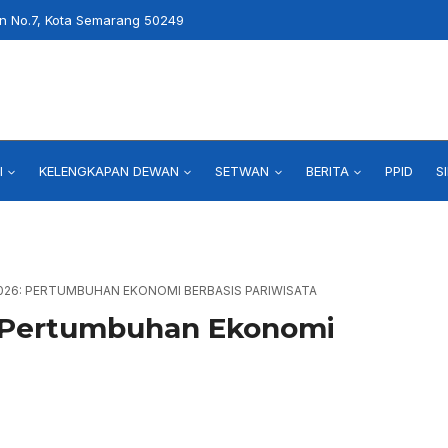
an No.7, Kota Semarang 50249
I
KELENGKAPAN DEWAN
SETWAN
BERITA
PPID
S
026: PERTUMBUHAN EKONOMI BERBASIS PARIWISATA
 Pertumbuhan Ekonomi