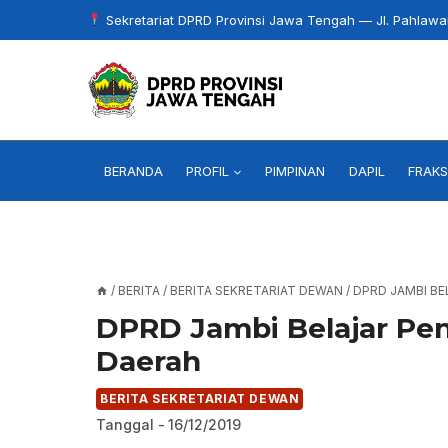
Skip
Sekretariat DPRD Provinsi Jawa Tengah — Jl. Pahlaw
to
content
BERANDA
PROFIL
PIMPINAN
DAPIL
FRAKS
/
BERITA
/
BERITA SEKRETARIAT DEWAN
/
DPRD JAMBI BE
DPRD Jambi Belajar Pe
Daerah
BERITA SEKRETARIAT DEWAN
Tanggal -
16/12/2019