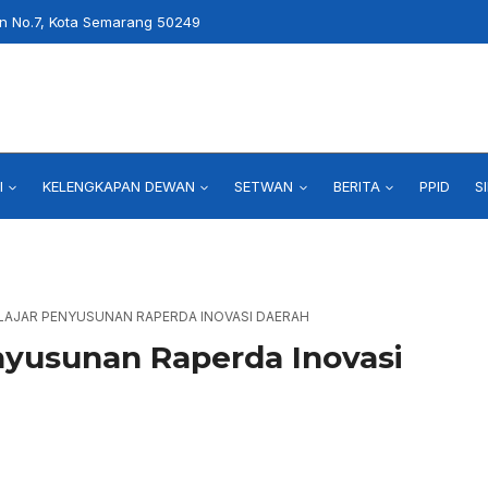
an No.7, Kota Semarang 50249
I
KELENGKAPAN DEWAN
SETWAN
BERITA
PPID
S
LAJAR PENYUSUNAN RAPERDA INOVASI DAERAH
nyusunan Raperda Inovasi