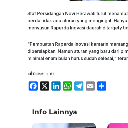
Staf Persidangan Novi Herawati turut menamb
perda tidak ada aturan yang mengingat. Hany
menyusun Raperda Inovasi daerah ditargety tida
“Pembuatan Raperda Inovasi kemarin memang t
dipersiapkan. Namun aturan yang baru dari pi
minimal enam bulan harus sudah selesai,” tera
Dilihat:
61
F
X
Li
W
T
E
S
a
n
h
el
m
h
c
k
at
e
ai
ar
Info Lainnya
e
e
s
gr
l
e
b
dI
A
a