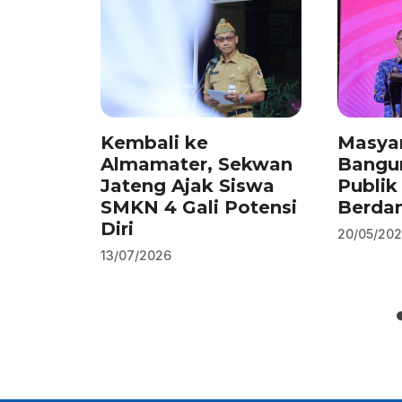
o
n
p
m
o
p
k
Kembali ke
Masyar
Almamater, Sekwan
Bangu
Jateng Ajak Siswa
Publik
SMKN 4 Gali Potensi
Berda
Diri
20/05/20
13/07/2026