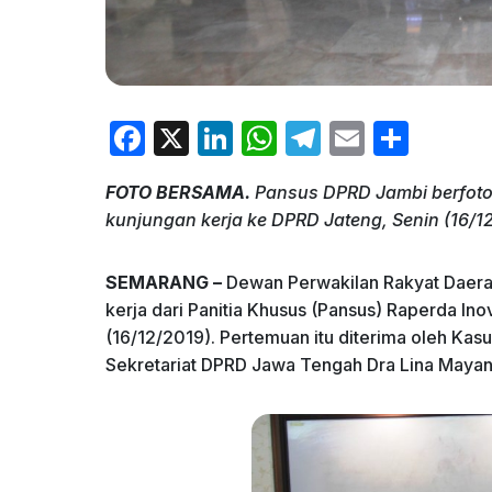
F
X
Li
W
T
E
S
a
n
h
el
m
h
FOTO BERSAMA.
Pansus DPRD Jambi berfoto 
c
k
at
e
ai
ar
kunjungan kerja ke DPRD Jateng, Senin (16/1
e
e
s
gr
l
e
b
dI
A
a
SEMARANG –
Dewan Perwakilan Rakyat Daera
o
n
p
m
kerja dari Panitia Khusus (Pansus) Raperda In
(16/12/2019). Pertemuan itu diterima oleh K
o
p
Sekretariat DPRD Jawa Tengah Dra Lina Mayan
k