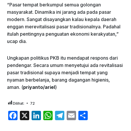
“Pasar tempat berkumpul semua golongan
masyarakat. Dinamika ini jarang ada pada pasar
modern. Sangat disayangkan kalau kepala daerah
enggan merevitalisasi pasar tradisionalnya. Padahal
itulah pentingnya penguatan ekonomi kerakyatan,”
ucap dia.
Ungkapan politikus PKB itu mendapat respons dari
pendengar. Secara umum menyetujui ada revitalisasi
pasar tradisional supaya menjadi tempat yang
nyaman berbelanja, barang dagangan higienis,
aman. (
priyanto/ariel
)
Dilihat:
72
F
X
Li
W
T
E
S
a
n
h
el
m
h