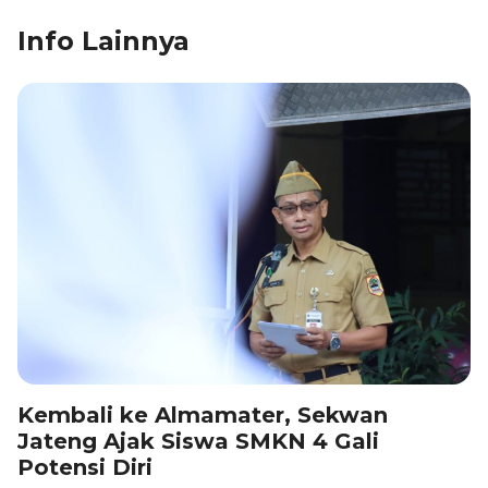
c
k
at
e
ai
ar
Info Lainnya
e
e
s
gr
l
e
b
dI
A
a
o
n
p
m
o
p
k
Kembali ke Almamater, Sekwan
Jateng Ajak Siswa SMKN 4 Gali
Potensi Diri