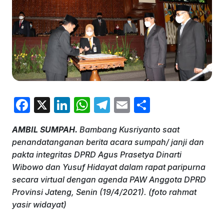
F
X
Li
W
T
E
S
a
n
h
el
m
h
AMBIL SUMPAH.
Bambang Kusriyanto saat
c
k
at
e
ai
ar
penandatanganan berita acara sumpah/ janji dan
e
e
s
gr
l
e
pakta integritas DPRD Agus Prasetya Dinarti
b
dI
A
a
Wibowo dan Yusuf Hidayat dalam rapat paripurna
secara virtual dengan agenda PAW Anggota DPRD
o
n
p
m
Provinsi Jateng, Senin (19/4/2021). (foto rahmat
o
p
yasir widayat)
k