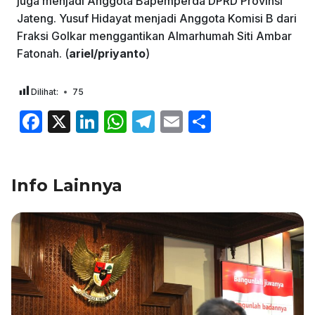
juga menjadi Anggota Bapemperda DPRD Provinsi
Jateng. Yusuf Hidayat menjadi Anggota Komisi B dari
Fraksi Golkar menggantikan Almarhumah Siti Ambar
Fatonah. (
ariel/priyanto
)
Dilihat:
75
F
X
Li
W
T
E
S
a
n
h
el
m
h
c
k
at
e
ai
ar
Info Lainnya
e
e
s
gr
l
e
b
dI
A
a
o
n
p
m
o
p
k