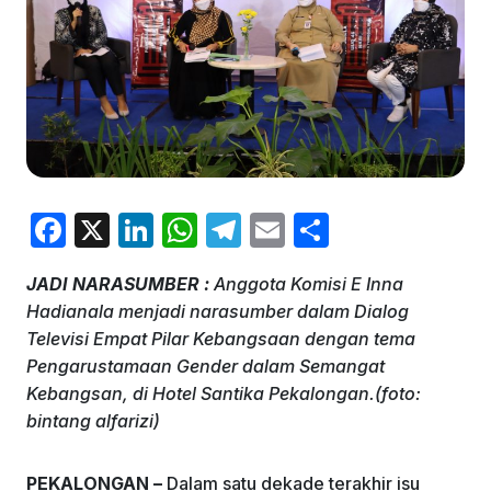
F
X
Li
W
T
E
S
a
n
h
el
m
h
JADI NARASUMBER :
Anggota Komisi E Inna
c
k
at
e
ai
ar
Hadianala menjadi narasumber dalam Dialog
e
e
s
gr
l
e
Televisi Empat Pilar Kebangsaan dengan tema
b
dI
A
a
Pengarustamaan Gender dalam Semangat
Kebangsan, di Hotel Santika Pekalongan.(foto:
o
n
p
m
bintang alfarizi)
o
p
k
PEKALONGAN –
Dalam satu dekade terakhir isu