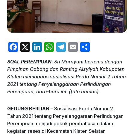
F
X
Li
W
T
E
S
a
n
h
el
m
h
SOAL PEREMPUAN.
Sri Marnyuni bertemu dengan
c
k
at
e
ai
ar
Pimpinan Cabang dan Ranting Aisyiyah Kabupaten
e
e
s
gr
l
e
Klaten membahas sosialisasi Perda Nomor 2 Tahun
b
dI
A
a
2021 tentang Penyelenggaraan Perlindungan
Perempuan, baru-baru ini. (foto humas)
o
n
p
m
o
p
GEDUNG BERLIAN –
Sosialisasi Perda Nomor 2
k
Tahun 2021 tentang Penyelenggaraan Perlindungan
Perempuan menjadi pokok pembahasan dalam
kegiatan reses di Kecamatan Klaten Selatan