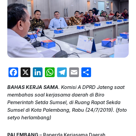
F
X
Li
W
T
E
S
a
n
h
el
m
h
BAHAS KERJA SAMA
. Komisi A DPRD Jateng saat
c
k
at
e
ai
ar
membahas soal kerjasama daerah di Biro
e
e
s
gr
l
e
Pemerintah Setda Sumsel, di Ruang Rapat Sekda
b
dI
A
a
Sumsel di Kota Palembang, Rabu (24/7/2019). (foto
setyo herlambang)
o
n
p
m
o
p
PALEMBANG
– Raperda Kerjasama Daerah