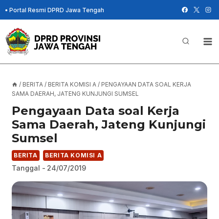
Skip
•
Portal Resmi DPRD Jawa Tengah
to
content
/
BERITA
/
BERITA KOMISI A
/
PENGAYAAN DATA SOAL KERJA
SAMA DAERAH, JATENG KUNJUNGI SUMSEL
Pengayaan Data soal Kerja
Sama Daerah, Jateng Kunjungi
Sumsel
BERITA
BERITA KOMISI A
Tanggal -
24/07/2019