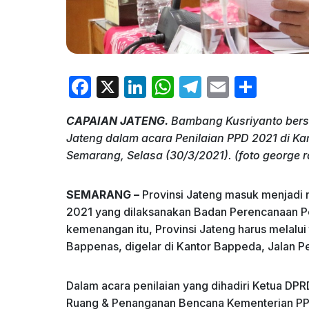
F
X
Li
W
T
E
S
a
n
h
el
m
h
CAPAIAN JATENG.
Bambang Kusriyanto ber
c
k
at
e
ai
ar
Jateng dalam acara Penilaian PPD 2021 di Ka
e
e
s
gr
l
e
Semarang, Selasa (30/3/2021). (foto george 
b
dI
A
a
o
n
p
m
SEMARANG –
Provinsi Jateng masuk menjadi
2021 yang dilaksanakan Badan Perencanaan P
o
p
kemenangan itu, Provinsi Jateng harus melalui 
k
Bappenas, digelar di Kantor Bappeda, Jalan 
Dalam acara penilaian yang dihadiri Ketua DPR
Ruang & Penanganan Bencana Kementerian PP