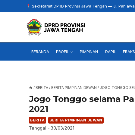
Skip
Sekretariat DPRD Provinsi Jawa Tengah — Jl. Pahlaw
to
content
BERANDA
PROFIL
PIMPINAN
DAPIL
FRAKS
/
BERITA
/
BERITA PIMPINAN DEWAN
/
JOGO TONGGO SELA
Jogo Tonggo selama Pan
2021
BERITA
BERITA PIMPINAN DEWAN
Tanggal -
30/03/2021