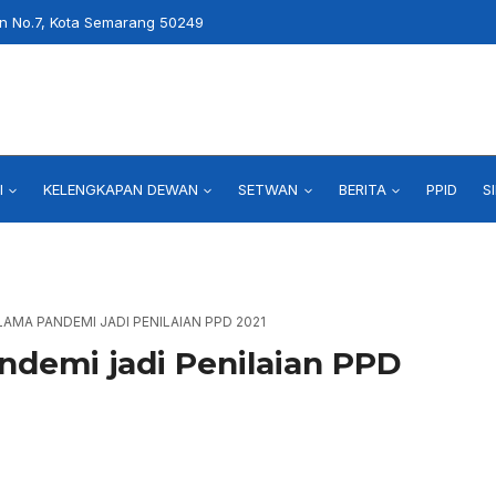
an No.7, Kota Semarang 50249
I
KELENGKAPAN DEWAN
SETWAN
BERITA
PPID
S
MA PANDEMI JADI PENILAIAN PPD 2021
demi jadi Penilaian PPD