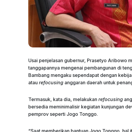
Usai penjelasan gubernur, Prasetyo Aribowo
tanggapannya mengenai pembangunan di tenga
Bambang mengaku sependapat dengan kebijaka
atau
refocusing
anggaran daerah untuk penan
Termasuk, kata dia, melakukan
refocusing
ang
bersedia meminimalisir kegiatan kunjungan d
pemprov seperti Jogo Tonggo.
“Saat memberikan bantuan Jogo Tonggo, hal it