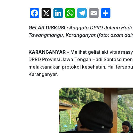
F
X
Li
W
T
E
S
a
n
h
el
m
h
GELAR DISKUSI :
Anggota DPRD Jateng Hadi S
c
k
at
e
ai
ar
Tawangmangu, Karanganyar.(foto: azam adi
e
e
s
gr
l
e
b
dI
A
a
KARANGANYAR –
Melihat geliat aktivitas ma
o
n
p
m
DPRD Provinsi Jawa Tengah Hadi Santoso men
melaksanakan protokol kesehatan. Hal tersebu
o
p
Karanganyar.
k