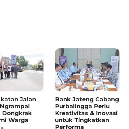
katan Jalan
Bank Jateng Cabang
–Ngrampal
Purbalingga Perlu
n Dongkrak
Kreativitas & Inovasi
mi Warga
untuk Tingkatkan
Performa
26