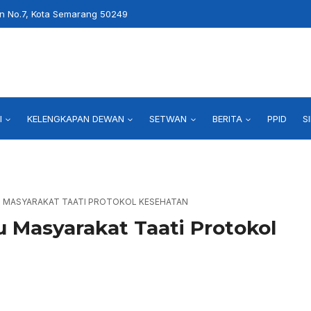
an No.7, Kota Semarang 50249
I
KELENGKAPAN DEWAN
SETWAN
BERITA
PPID
S
 MASYARAKAT TAATI PROTOKOL KESEHATAN
 Masyarakat Taati Protokol