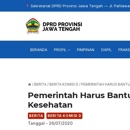
Skip
Sekretariat DPRD Provinsi Jawa Tengah — Jl. Pahlaw
to
content
BERANDA
PROFIL
PIMPINAN
DAPIL
FRAKS
/
BERITA
/
BERITA KOMISI D
/
PEMERINTAH HARUS BANTU
Pemerintah Harus Bantu
Kesehatan
BERITA
BERITA KOMISI D
Tanggal -
26/07/2020