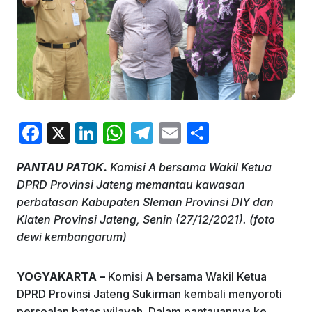
F
X
Li
W
T
E
S
a
n
h
el
m
h
PANTAU PATOK.
Komisi A bersama Wakil Ketua
c
k
at
e
ai
ar
DPRD Provinsi Jateng memantau kawasan
e
e
s
gr
l
e
perbatasan Kabupaten Sleman Provinsi DIY dan
b
dI
A
a
Klaten Provinsi Jateng, Senin (27/12/2021). (foto
dewi kembangarum)
o
n
p
m
o
p
YOGYAKARTA –
Komisi A bersama Wakil Ketua
k
DPRD Provinsi Jateng Sukirman kembali menyoroti
persoalan batas wilayah. Dalam pantauannya ke