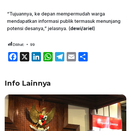
“Tujuannya, ke depan mempermudah warga
mendapatkan informasi publik termasuk menunjang
potensi desanya,” jelasnya. (
dewi/ariel
)
Dilihat:
99
F
X
Li
W
T
E
S
a
n
h
el
m
h
c
k
at
e
ai
ar
Info Lainnya
e
e
s
gr
l
e
b
dI
A
a
o
n
p
m
o
p
k