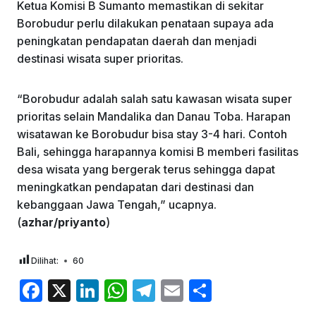
Ketua Komisi B Sumanto memastikan di sekitar
Borobudur perlu dilakukan penataan supaya ada
peningkatan pendapatan daerah dan menjadi
destinasi wisata super prioritas.
“Borobudur adalah salah satu kawasan wisata super
prioritas selain Mandalika dan Danau Toba. Harapan
wisatawan ke Borobudur bisa stay 3-4 hari. Contoh
Bali, sehingga harapannya komisi B memberi fasilitas
desa wisata yang bergerak terus sehingga dapat
meningkatkan pendapatan dari destinasi dan
kebanggaan Jawa Tengah,” ucapnya.
(
azhar/priyanto
)
Dilihat:
60
F
X
Li
W
T
E
S
a
n
h
el
m
h