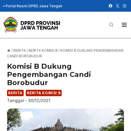
Skip
•
Portal Resmi DPRD Jawa Tengah
to
content
/
BERITA
/
BERITA KOMISI B
/
KOMISI B DUKUNG PENGEMBANGAN
CANDI BOROBUDUR
Komisi B Dukung
Pengembangan Candi
Borobudur
BERITA
BERITA KOMISI B
Tanggal -
30/12/2021