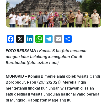
F
X
Li
W
T
E
S
a
n
h
el
m
h
FOTO BERSAMA :
Komisi B berfoto bersama
c
k
at
e
ai
ar
dengan latar belakang kemegahan Candi
e
e
s
gr
l
e
Borobudur.(foto: azhar hadi)
b
dI
A
a
o
n
p
m
MUNGKID –
Komisi B menjelajahi objek wisata Candi
Borobudur, Rabu (29/12/2021). Mereka ingin
o
p
mengetahui tingkat kunjungan wisatawan di salah
k
satu destinasi wisata unggulan nasional yang berada
di Mungkid, Kabupaten Magelang itu.