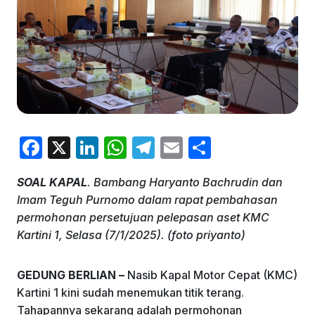
F
X
Li
W
T
E
S
a
n
h
el
m
h
SOAL KAPAL
. Bambang Haryanto Bachrudin dan
c
k
at
e
ai
ar
Imam Teguh Purnomo dalam rapat pembahasan
e
e
s
gr
l
e
permohonan persetujuan pelepasan aset KMC
b
dI
A
a
Kartini 1, Selasa (7/1/2025). (foto priyanto)
o
n
p
m
GEDUNG BERLIAN –
Nasib Kapal Motor Cepat (KMC)
o
p
Kartini 1 kini sudah menemukan titik terang.
k
Tahapannya sekarang adalah permohonan