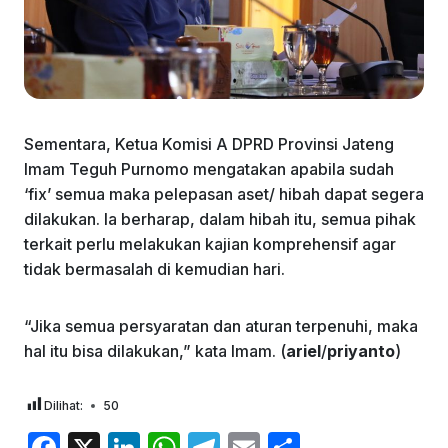
Sementara, Ketua Komisi A DPRD Provinsi Jateng
Imam Teguh Purnomo mengatakan apabila sudah
‘fix’ semua maka pelepasan aset/ hibah dapat segera
dilakukan. Ia berharap, dalam hibah itu, semua pihak
terkait perlu melakukan kajian komprehensif agar
tidak bermasalah di kemudian hari.
“Jika semua persyaratan dan aturan terpenuhi, maka
hal itu bisa dilakukan,” kata Imam. (
ariel
/
priyanto
)
Dilihat:
50
F
X
Li
W
T
E
S