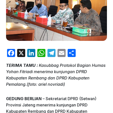
F
X
Li
W
T
E
S
a
n
h
el
m
h
TERIMA TAMU :
Kasubbag Protokol Bagian Humas
c
k
at
e
ai
ar
Yohan Fitriadi menerima kunjungan DPRD
e
e
s
gr
l
e
Kabupaten Rembang dan DPRD Kabupaten
b
dI
A
a
Pemalang.(foto: ariel novriadi)
o
n
p
m
GEDUNG BERLIAN
– Sekretariat DPRD (Setwan)
o
p
Provinsi Jateng menerima kunjungan DPRD
k
Kabupaten Rembang dan DPRD Kabupaten