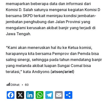
memaparkan beberapa data dan informasi dari
Komisi D. Salah satunya mengenai kegiatan Komisi D
bersama SKPD terkait meninjau kondisi jembatan-
jembatan penghubung dan Jalan Provinsi yang
mengalami kerusakan akibat banjir yang terjadi di
Jawa Tengah.
“Kami akan meneruskan hal itu ke Ketua komisi,
harapannya kita bersama Pemprov dan Pemda bisa
saling sinergi, sehingga pada tahun mendatang banjir
yang melanda akibat luapan Sungai Comal bisa
teratasi,” kata Andiyono.(
atson/ariel
)
Dilihat:
60
F
X
Li
W
T
E
S
a
n
h
el
m
h