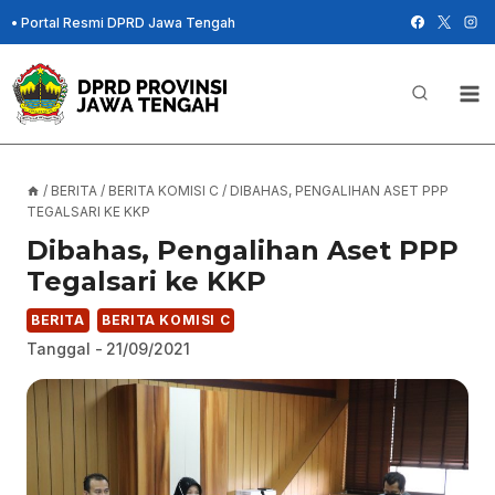
Skip
•
Portal Resmi DPRD Jawa Tengah
to
content
/
BERITA
/
BERITA KOMISI C
/
DIBAHAS, PENGALIHAN ASET PPP
TEGALSARI KE KKP
Dibahas, Pengalihan Aset PPP
Tegalsari ke KKP
BERITA
BERITA KOMISI C
Tanggal -
21/09/2021