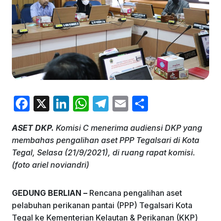
F
X
Li
W
T
E
S
a
n
h
el
m
h
ASET DKP.
Komisi C menerima audiensi DKP yang
c
k
at
e
ai
ar
membahas pengalihan aset PPP Tegalsari di Kota
e
e
s
gr
l
e
Tegal, Selasa (21/9/2021), di ruang rapat komisi.
b
dI
A
a
(foto ariel noviandri)
o
n
p
m
GEDUNG BERLIAN –
Rencana pengalihan aset
o
p
pelabuhan perikanan pantai (PPP) Tegalsari Kota
k
Tegal ke Kementerian Kelautan & Perikanan (KKP)