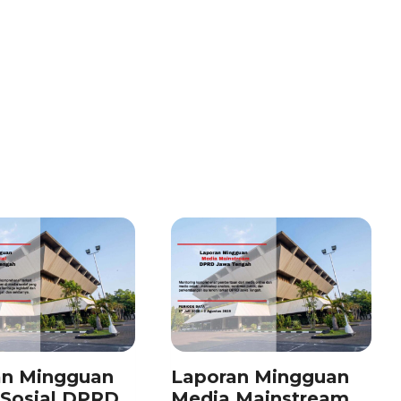
an Mingguan
Laporan Mingguan
Sosial DPRD
Media Mainstream