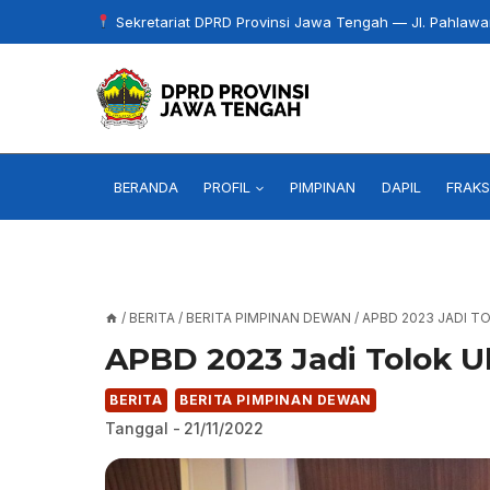
Skip
Sekretariat DPRD Provinsi Jawa Tengah — Jl. Pahlaw
to
content
BERANDA
PROFIL
PIMPINAN
DAPIL
FRAKS
/
BERITA
/
BERITA PIMPINAN DEWAN
/
APBD 2023 JADI T
APBD 2023 Jadi Tolok 
BERITA
BERITA PIMPINAN DEWAN
Tanggal -
21/11/2022