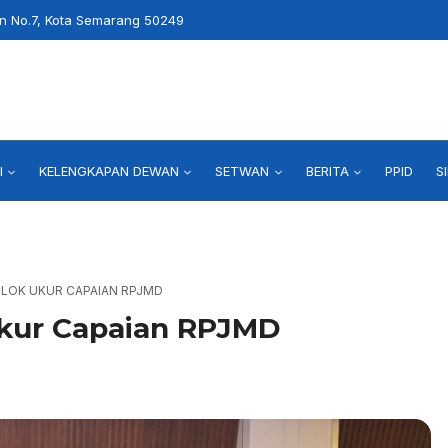
an No.7, Kota Semarang 50249
I
KELENGKAPAN DEWAN
SETWAN
BERITA
PPID
S
OLOK UKUR CAPAIAN RPJMD
Ukur Capaian RPJMD