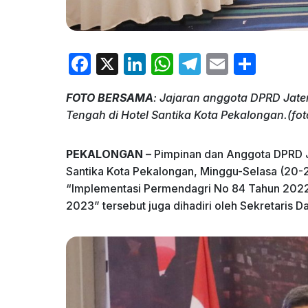
F
X
Li
W
T
E
S
a
n
h
el
m
h
FOTO BERSAMA
: Jajaran anggota DPRD Jat
c
k
at
e
ai
ar
Tengah di Hotel Santika Kota Pekalongan.(fot
e
e
s
gr
l
e
b
dI
A
a
PEKALONGAN
– Pimpinan dan Anggota DPRD 
o
n
p
m
Santika Kota Pekalongan, Minggu-Selasa (20-
“Implementasi Permendagri No 84 Tahun 202
o
p
2023” tersebut juga dihadiri oleh Sekretaris 
k