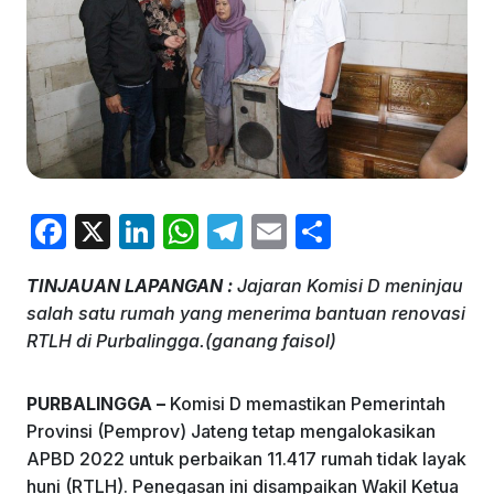
F
X
Li
W
T
E
S
a
n
h
el
m
h
TINJAUAN LAPANGAN :
Jajaran Komisi D meninjau
c
k
at
e
ai
ar
salah satu rumah yang menerima bantuan renovasi
e
e
s
gr
l
e
RTLH di Purbalingga.(ganang faisol)
b
dI
A
a
o
n
p
m
PURBALINGGA –
Komisi D memastikan Pemerintah
Provinsi (Pemprov) Jateng tetap mengalokasikan
o
p
APBD 2022 untuk perbaikan 11.417 rumah tidak layak
k
huni (RTLH). Penegasan ini disampaikan Wakil Ketua