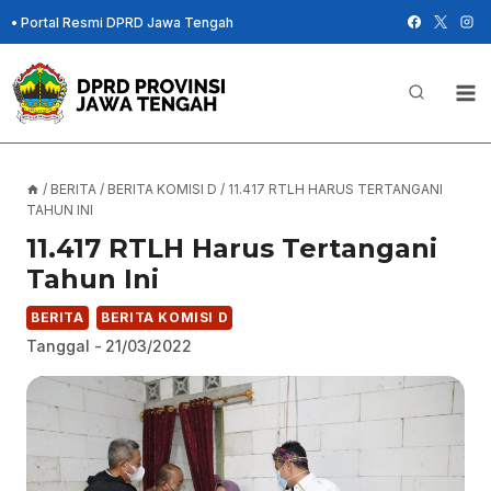
Skip
•
Portal Resmi DPRD Jawa Tengah
to
content
/
BERITA
/
BERITA KOMISI D
/
11.417 RTLH HARUS TERTANGANI
TAHUN INI
11.417 RTLH Harus Tertangani
Tahun Ini
BERITA
BERITA KOMISI D
Tanggal -
21/03/2022