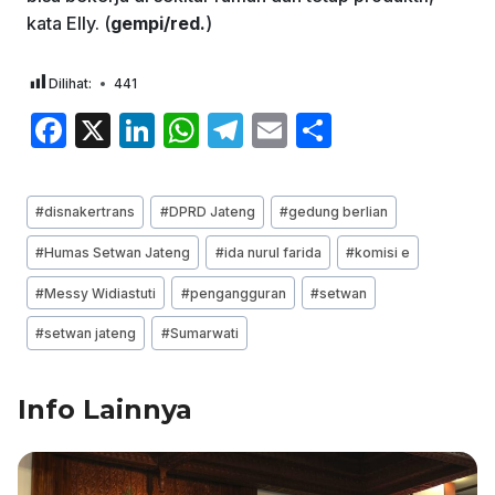
kata Elly. (
gempi/red.
)
Dilihat:
441
F
X
Li
W
T
E
S
a
n
h
el
m
h
c
k
at
e
ai
ar
Post
#
disnakertrans
#
DPRD Jateng
#
gedung berlian
e
e
s
gr
l
e
Tags:
#
Humas Setwan Jateng
#
ida nurul farida
#
komisi e
b
dI
A
a
#
Messy Widiastuti
#
pengangguran
#
setwan
o
n
p
m
o
p
#
setwan jateng
#
Sumarwati
k
Info Lainnya