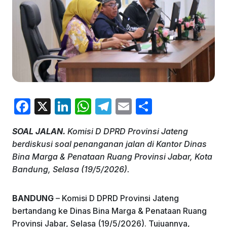
F
X
Li
W
T
E
S
a
n
h
el
m
h
SOAL JALAN.
Komisi D DPRD Provinsi Jateng
c
k
at
e
ai
ar
berdiskusi soal penanganan jalan di Kantor Dinas
e
e
s
gr
l
e
Bina Marga & Penataan Ruang Provinsi Jabar, Kota
b
dI
A
a
Bandung, Selasa (19/5/2026).
o
n
p
m
BANDUNG
– Komisi D DPRD Provinsi Jateng
o
p
bertandang ke Dinas Bina Marga & Penataan Ruang
k
Provinsi Jabar, Selasa (19/5/2026). Tujuannya,