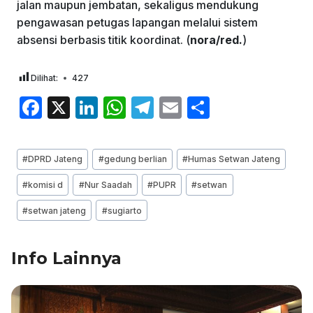
jalan maupun jembatan, sekaligus mendukung
pengawasan petugas lapangan melalui sistem
absensi berbasis titik koordinat. (
nora/red.
)
Dilihat:
427
F
X
Li
W
T
E
S
a
n
h
el
m
h
c
k
at
e
ai
ar
Post
#
DPRD Jateng
#
gedung berlian
#
Humas Setwan Jateng
e
e
s
gr
l
e
Tags:
#
komisi d
#
Nur Saadah
#
PUPR
#
setwan
b
dI
A
a
#
setwan jateng
#
sugiarto
o
n
p
m
o
p
Info Lainnya
k