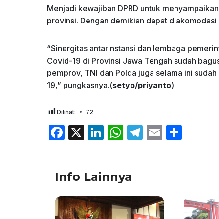
Menjadi kewajiban DPRD untuk menyampaikan te
provinsi. Dengan demikian dapat diakomodasi
“Sinergitas antarinstansi dan lembaga pemer
Covid-19 di Provinsi Jawa Tengah sudah bagus
pemprov, TNI dan Polda juga selama ini suda
19,” pungkasnya.(
setyo/priyanto
)
Dilihat:
72
F
X
Li
W
T
E
S
a
n
h
el
m
h
c
k
at
e
ai
ar
Info Lainnya
e
e
s
gr
l
e
b
dI
A
a
o
n
p
m