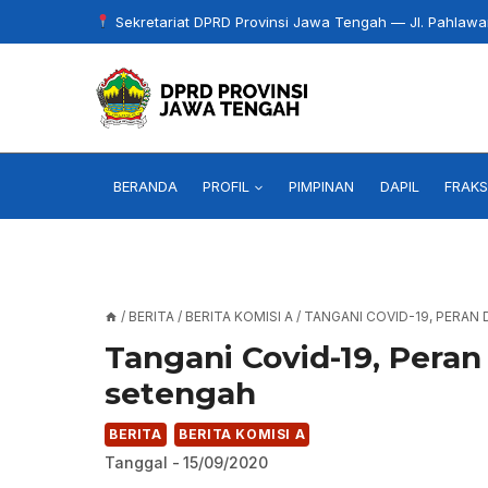
Skip
Sekretariat DPRD Provinsi Jawa Tengah — Jl. Pahlaw
to
content
BERANDA
PROFIL
PIMPINAN
DAPIL
FRAKS
/
BERITA
/
BERITA KOMISI A
/
TANGANI COVID-19, PERAN
Tangani Covid-19, Pera
setengah
BERITA
BERITA KOMISI A
Tanggal -
15/09/2020