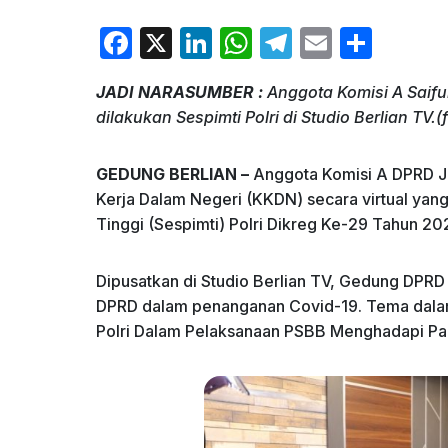
F
X
Li
W
T
E
S
a
n
h
el
m
h
JADI NARASUMBER :
Anggota Komisi A Saifu
c
k
at
e
ai
ar
dilakukan Sespimti Polri di Studio Berlian TV.
e
e
s
gr
l
e
b
dI
A
a
GEDUNG BERLIAN –
Anggota Komisi A DPRD Ja
o
n
p
m
Kerja Dalam Negeri (KKDN) secara virtual yang
Tinggi (Sespimti) Polri Dikreg Ke-29 Tahun 20
o
p
k
Dipusatkan di Studio Berlian TV, Gedung DPRD 
DPRD dalam penanganan Covid-19. Tema dalam K
Polri Dalam Pelaksanaan PSBB Menghadapi Pan