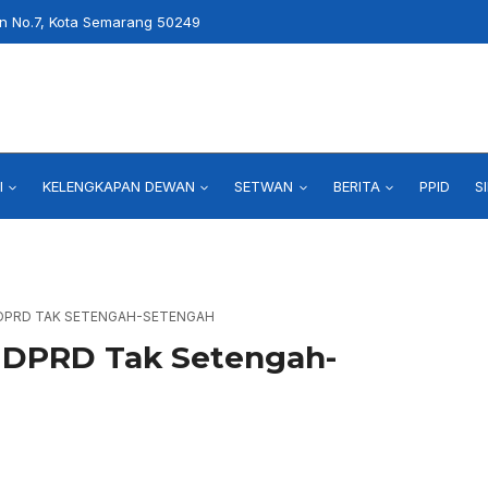
an No.7, Kota Semarang 50249
I
KELENGKAPAN DEWAN
SETWAN
BERITA
PPID
S
 DPRD TAK SETENGAH-SETENGAH
n DPRD Tak Setengah-