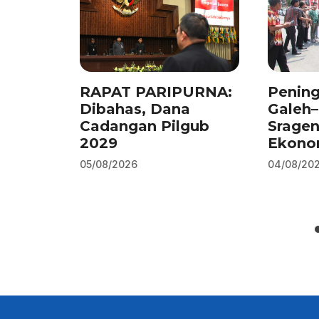
o
p
k
RAPAT PARIPURNA:
Pening
Dibahas, Dana
Galeh
Cadangan Pilgub
Srage
2029
Ekono
05/08/2026
04/08/20