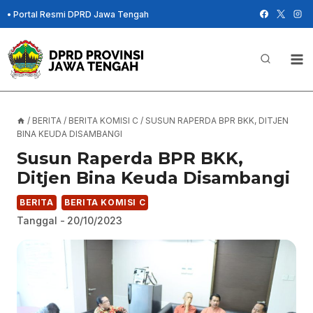
Skip
•
Portal Resmi DPRD Jawa Tengah
to
content
/
BERITA
/
BERITA KOMISI C
/
SUSUN RAPERDA BPR BKK, DITJEN
BINA KEUDA DISAMBANGI
Susun Raperda BPR BKK,
Ditjen Bina Keuda Disambangi
BERITA
BERITA KOMISI C
Tanggal -
20/10/2023