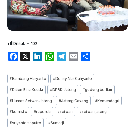
Dilihat:
102
F
X
Li
W
T
E
S
a
n
h
el
m
h
c
k
at
e
ai
ar
Post
#
Bambang Haryanto
#
Denny Nur Cahyanto
e
e
s
gr
l
e
Tags:
#
Ditjen Bina Keuda
#
DPRD Jateng
#
gedung berlian
b
dI
A
a
#
Humas Setwan Jateng
#
Jateng Gayeng
#
Kemendagri
o
n
p
m
o
p
#
komisi c
#
raperda
#
setwan
#
setwan jateng
k
#
sriyanto saputro
#
Sumarji