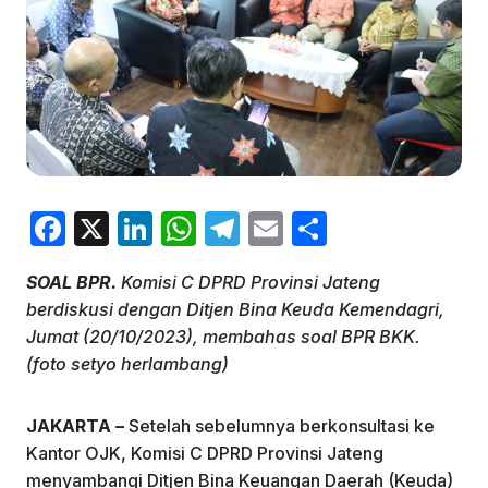
F
X
Li
W
T
E
S
a
n
h
el
m
h
SOAL BPR.
Komisi C DPRD Provinsi Jateng
c
k
at
e
ai
ar
berdiskusi dengan Ditjen Bina Keuda Kemendagri,
e
e
s
gr
l
e
Jumat (20/10/2023), membahas soal BPR BKK.
b
dI
A
a
(foto setyo herlambang)
o
n
p
m
JAKARTA –
Setelah sebelumnya berkonsultasi ke
o
p
Kantor OJK, Komisi C DPRD Provinsi Jateng
k
menyambangi Ditjen Bina Keuangan Daerah (Keuda)