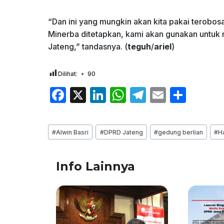
“Dan ini yang mungkin akan kita pakai terobo
Minerba ditetapkan, kami akan gunakan untuk
Jateng,” tandasnya. (
teguh
/
ariel
)
Dilihat:
90
F
X
Li
W
T
E
S
a
n
h
el
m
h
c
k
at
e
ai
ar
Post
#
Alwin Basri
#
DPRD Jateng
#
gedung berlian
#
H
e
e
s
gr
l
e
Tags:
b
dI
A
a
Info Lainnya
o
n
p
m
o
p
k