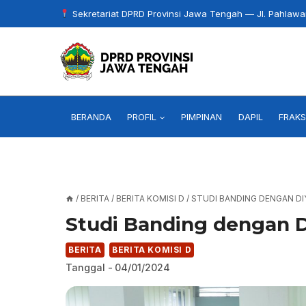
Skip
Sekretariat DPRD Provinsi Jawa Tengah — Jl. Pahlaw
to
content
BERANDA
PROFIL
PIMPINAN
DAPIL
FRAKS
/
BERITA
/
BERITA KOMISI D
/
STUDI BANDING DENGAN DI
Studi Banding dengan D
BERITA
BERITA KOMISI D
Tanggal -
04/01/2024