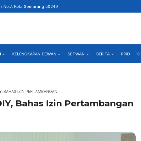
an No.7, Kota Semarang 50249
I
KELENGKAPAN DEWAN
SETWAN
BERITA
PPID
S
Y, BAHAS IZIN PERTAMBANGAN
IY, Bahas Izin Pertambangan