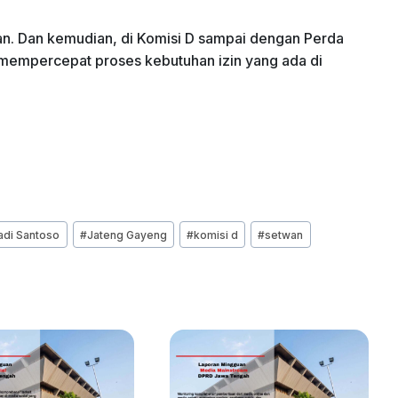
san. Dan kemudian, di Komisi D sampai dengan Perda
 mempercepat proses kebutuhan izin yang ada di
adi Santoso
#
Jateng Gayeng
#
komisi d
#
setwan