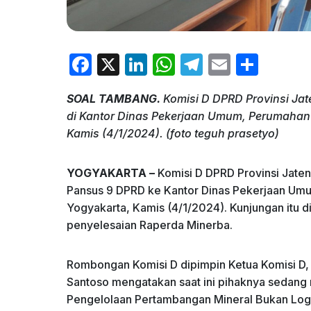
F
X
Li
W
T
E
S
a
n
h
el
m
h
SOAL TAMBANG.
Komisi D DPRD Provinsi Ja
c
k
at
e
ai
ar
di Kantor Dinas Pekerjaan Umum, Perumahan 
e
e
s
gr
l
e
Kamis (4/1/2024). (foto teguh prasetyo)
b
dI
A
a
o
n
p
m
YOGYAKARTA –
Komisi D DPRD Provinsi Jate
Pansus 9 DPRD ke Kantor Dinas Pekerjaan Umu
o
p
Yogyakarta, Kamis (4/1/2024). Kunjungan itu
k
penyelesaian Raperda Minerba.
Rombongan Komisi D dipimpin Ketua Komisi D, 
Santoso mengatakan saat ini pihaknya sedang
Pengelolaan Pertambangan Mineral Bukan Loga