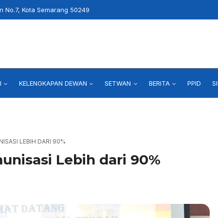
an No.7, Kota Semarang 50249
I
KELENGKAPAN DEWAN
SETWAN
BERITA
PPID
S
ISASI LEBIH DARI 90%
nisasi Lebih dari 90%