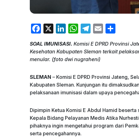
F
X
Li
W
T
E
S
a
n
h
el
m
h
SOAL IMUNISASI.
Komisi E DPRD Provinsi Jat
c
k
at
e
ai
ar
Kesehatan Kabupaten Sleman terkait pelaks
e
e
s
gr
l
e
menular. (foto dwi nugraheni)
b
dI
A
a
o
n
p
m
SLEMAN
– Komisi E DPRD Provinsi Jateng, Se
Kabupaten Sleman. Kunjungan itu dimaksudkan 
o
p
pelaksanaan imunisasi dalam upaya pencegaha
k
Dipimpin Ketua Komisi E Abdul Hamid beserta s
Kepala Bidang Pelayanan Medis Atika Nurhest
pihaknya ingin mengetahui program dari Pem
serta pencegahannya.