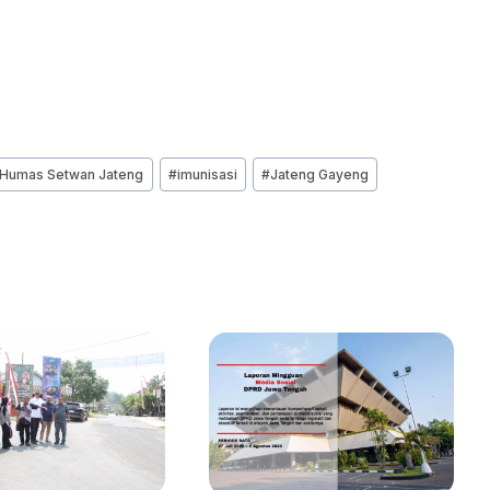
Humas Setwan Jateng
#
imunisasi
#
Jateng Gayeng