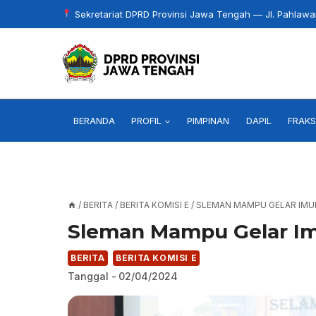
Skip
Sekretariat DPRD Provinsi Jawa Tengah — Jl. Pahlaw
to
content
BERANDA
PROFIL
PIMPINAN
DAPIL
FRAKS
/
BERITA
/
BERITA KOMISI E
/
SLEMAN MAMPU GELAR IMUN
Sleman Mampu Gelar Imu
BERITA
BERITA KOMISI E
Tanggal -
02/04/2024