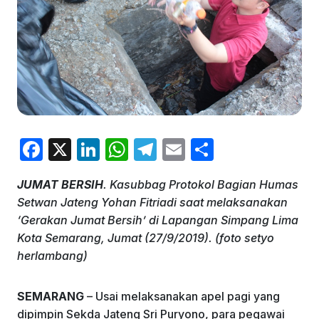
F
X
Li
W
T
E
S
a
n
h
el
m
h
JUMAT BERSIH
. Kasubbag Protokol Bagian Humas
c
k
at
e
ai
ar
Setwan Jateng Yohan Fitriadi saat melaksanakan
e
e
s
gr
l
e
‘Gerakan Jumat Bersih’ di Lapangan Simpang Lima
b
dI
A
a
Kota Semarang, Jumat (27/9/2019). (foto setyo
herlambang)
o
n
p
m
o
p
SEMARANG
– Usai melaksanakan apel pagi yang
k
dipimpin Sekda Jateng Sri Puryono, para pegawai