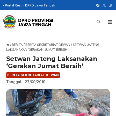
Skip
•
Portal Resmi DPRD Jawa Tengah
to
content
/
BERITA
/
BERITA SEKRETARIAT DEWAN
/
SETWAN JATENG
LAKSANAKAN ‘GERAKAN JUMAT BERSIH’
Setwan Jateng Laksanakan
‘Gerakan Jumat Bersih’
BERITA SEKRETARIAT DEWAN
Tanggal -
27/09/2019