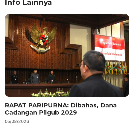
Info Lainnya
o
n
p
m
o
p
k
RAPAT PARIPURNA: Dibahas, Dana
Cadangan Pilgub 2029
05/08/2026