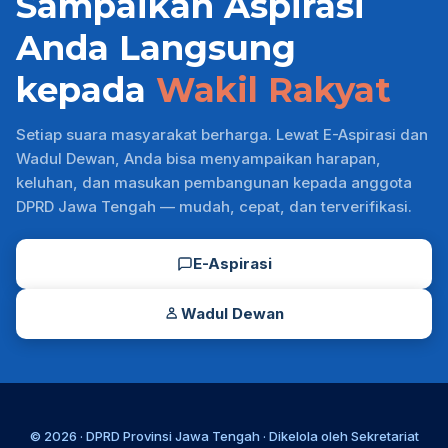
Sampaikan Aspirasi
Anda Langsung
kepada
Wakil Rakyat
Setiap suara masyarakat berharga. Lewat E-Aspirasi dan
Wadul Dewan, Anda bisa menyampaikan harapan,
keluhan, dan masukan pembangunan kepada anggota
DPRD Jawa Tengah — mudah, cepat, dan terverifikasi.
E-Aspirasi
Wadul Dewan
© 2026 ·
DPRD Provinsi Jawa Tengah
· Dikelola oleh
Sekretariat