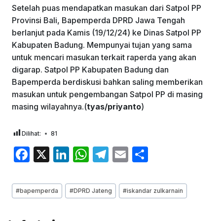
Setelah puas mendapatkan masukan dari Satpol PP
Provinsi Bali, Bapemperda DPRD Jawa Tengah
berlanjut pada Kamis (19/12/24) ke Dinas Satpol PP
Kabupaten Badung. Mempunyai tujan yang sama
untuk mencari masukan terkait raperda yang akan
digarap. Satpol PP Kabupaten Badung dan
Bapemperda berdiskusi bahkan saling memberikan
masukan untuk pengembangan Satpol PP di masing
masing wilayahnya.(
tyas/priyanto
)
Dilihat:
81
F
X
Li
W
T
E
S
a
n
h
el
m
h
c
k
at
e
ai
ar
Post
#
bapemperda
#
DPRD Jateng
#
iskandar zulkarnain
e
e
s
gr
l
e
Tags:
b
dI
A
a