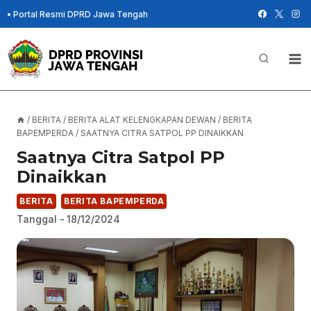
Skip
•
Portal Resmi DPRD Jawa Tengah
to
content
/
BERITA
/
BERITA ALAT KELENGKAPAN DEWAN
/
BERITA
BAPEMPERDA
/
SAATNYA CITRA SATPOL PP DINAIKKAN
Saatnya Citra Satpol PP
Dinaikkan
BERITA
BERITA BAPEMPERDA
Tanggal -
18/12/2024