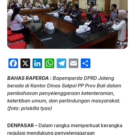
F
X
Li
W
T
E
S
a
n
h
el
m
h
BAHAS RAPERDA :
Bapemperda DPRD Jateng
c
k
at
e
ai
ar
berada di Kantor Dinas Satpol PP Prov Bali dalam
e
e
s
gr
l
e
pembahasan penyelenggaraan ketenteraman,
b
dI
A
a
ketertiban umum, dan perlindungan masyarakat.
(foto: priskilla tyas)
o
n
p
m
o
p
DENPASAR –
Dalam rangka memperkuat kerangka
k
regulasi mendukung penyelenggaraan