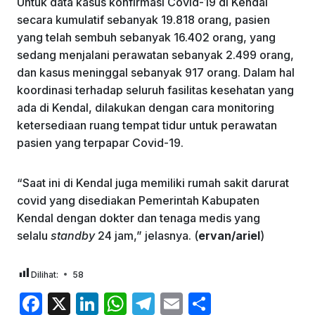
Untuk data kasus konfirmasi Covid-19 di Kendal
secara kumulatif sebanyak 19.818 orang, pasien
yang telah sembuh sebanyak 16.402 orang, yang
sedang menjalani perawatan sebanyak 2.499 orang,
dan kasus meninggal sebanyak 917 orang. Dalam hal
koordinasi terhadap seluruh fasilitas kesehatan yang
ada di Kendal, dilakukan dengan cara monitoring
ketersediaan ruang tempat tidur untuk perawatan
pasien yang terpapar Covid-19.
“Saat ini di Kendal juga memiliki rumah sakit darurat
covid yang disediakan Pemerintah Kabupaten
Kendal dengan dokter dan tenaga medis yang
selalu
standby
24 jam,” jelasnya. (
ervan/ariel
)
Dilihat:
58
F
X
Li
W
T
E
S