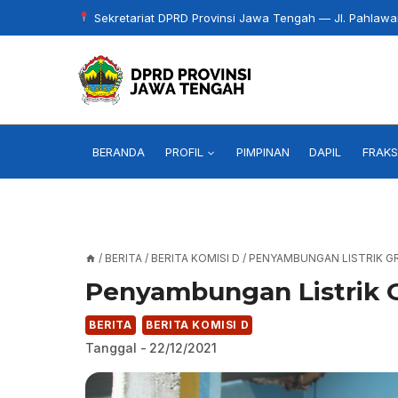
Skip
Sekretariat DPRD Provinsi Jawa Tengah — Jl. Pahlaw
to
content
BERANDA
PROFIL
PIMPINAN
DAPIL
FRAKS
/
BERITA
/
BERITA KOMISI D
/
PENYAMBUNGAN LISTRIK GR
Penyambungan Listrik G
BERITA
BERITA KOMISI D
Tanggal -
22/12/2021