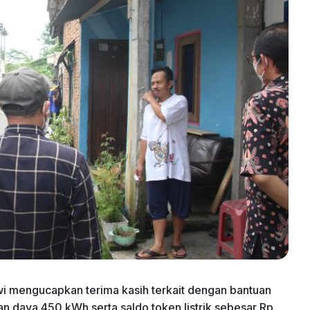
i mengucapkan terima kasih terkait dengan bantuan
n daya 450 kWh serta saldo token listrik sebesar Rp