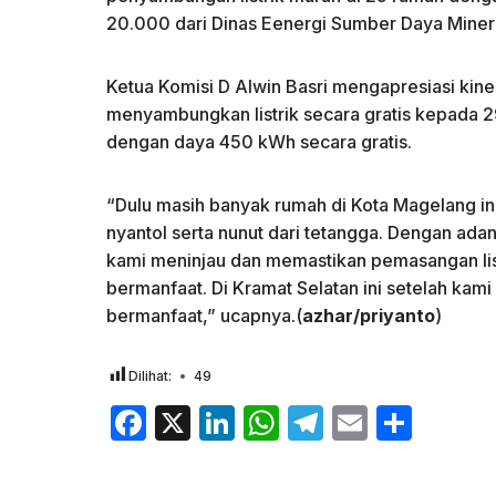
20.000 dari Dinas Eenergi Sumber Daya Miner
Ketua Komisi D Alwin Basri mengapresiasi kin
menyambungkan listrik secara gratis kepada 2
dengan daya 450 kWh secara gratis.
“Dulu masih banyak rumah di Kota Magelang ini m
nyantol serta nunut dari tetangga. Dengan ada
kami meninjau dan memastikan pemasangan list
bermanfaat. Di Kramat Selatan ini setelah kam
bermanfaat,” ucapnya.(
azhar/priyanto
)
Dilihat:
49
F
X
Li
W
T
E
S
a
n
h
el
m
h
c
k
at
e
ai
ar