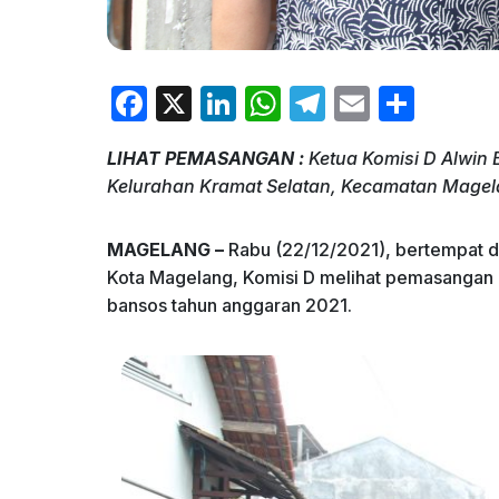
F
X
Li
W
T
E
S
a
n
h
el
m
h
LIHAT PEMASANGAN :
Ketua Komisi D Alwin B
c
k
at
e
ai
ar
Kelurahan Kramat Selatan, Kecamatan Magelan
e
e
s
gr
l
e
b
dI
A
a
MAGELANG –
Rabu (22/12/2021), bertempat d
o
n
p
m
Kota Magelang, Komisi D melihat pemasangan l
bansos tahun anggaran 2021.
o
p
k