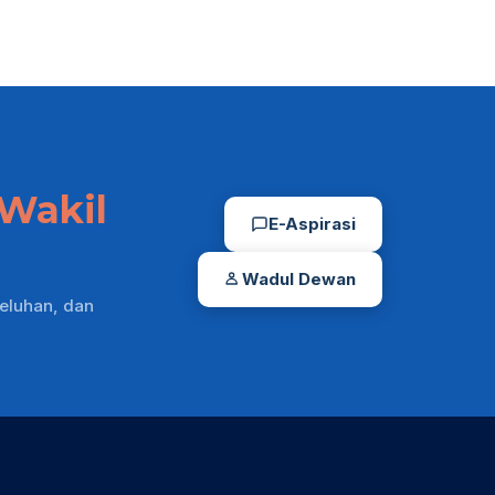
Wakil
E-Aspirasi
Wadul Dewan
eluhan, dan