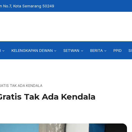
an No.7, Kota Semarang 50249
I
KELENGKAPAN DEWAN
SETWAN
BERITA
PPID
S
ATIS TAK ADA KENDALA
ratis Tak Ada Kendala