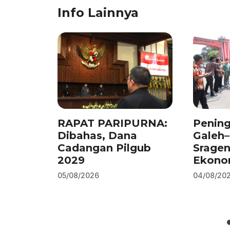
Info Lainnya
e
e
s
gr
l
e
b
dI
A
a
o
n
p
m
o
p
k
RAPAT PARIPURNA:
Pening
Dibahas, Dana
Galeh
Cadangan Pilgub
Srage
2029
Ekono
05/08/2026
04/08/20