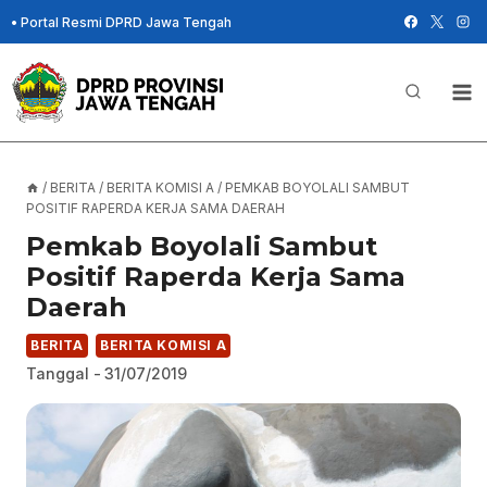
Skip
•
Portal Resmi DPRD Jawa Tengah
to
content
/
BERITA
/
BERITA KOMISI A
/
PEMKAB BOYOLALI SAMBUT
POSITIF RAPERDA KERJA SAMA DAERAH
Pemkab Boyolali Sambut
Positif Raperda Kerja Sama
Daerah
BERITA
BERITA KOMISI A
Tanggal -
31/07/2019