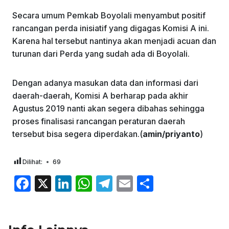
Secara umum Pemkab Boyolali menyambut positif
rancangan perda inisiatif yang digagas Komisi A ini.
Karena hal tersebut nantinya akan menjadi acuan dan
turunan dari Perda yang sudah ada di Boyolali.
Dengan adanya masukan data dan informasi dari
daerah-daerah, Komisi A berharap pada akhir
Agustus 2019 nanti akan segera dibahas sehingga
proses finalisasi rancangan peraturan daerah
tersebut bisa segera diperdakan.(
amin/priyanto
)
Dilihat:
69
F
X
Li
W
T
E
S
a
n
h
el
m
h
c
k
at
e
ai
ar