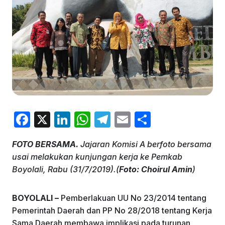
F
X
Li
W
T
E
S
a
n
h
el
m
h
FOTO BERSAMA.
Jajaran Komisi A berfoto bersama
c
k
at
e
ai
ar
usai melakukan kunjungan kerja ke Pemkab
e
e
s
gr
l
e
Boyolali, Rabu (31/7/2019).(
Foto: Choirul Amin
)
b
dI
A
a
o
n
p
m
BOYOLALI –
Pemberlakuan UU No 23/2014 tentang
Pemerintah Daerah dan PP No 28/2018 tentang Kerja
o
p
Sama Daerah membawa implikasi pada turunan