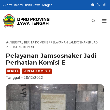
Skip
•
Portal Resmi DPRD Jawa Tengah
to
content
/
BERITA
/
BERITA KOMISI E
/
PELAYANAN JAMSOSNAKER JADI
PERHATIAN KOMISI E
Pelayanan Jamsosnaker Jadi
Perhatian Komisi E
BERITA
BERITA KOMISI E
Tanggal -
28/12/2022