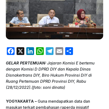
F
X
Li
W
T
E
S
a
n
h
el
m
h
GELAR PERTEMUAN:
Jajaran Komisi E bertemu
c
k
at
e
ai
ar
dengan Komisi D DPRD DIY dan Kepala Dinas
e
e
s
gr
l
e
Disnakertrans DIY, Biro Hukum Provinsi DiY di
b
dI
A
a
Ruang Pertemuan DPRD Provinsi DIY, Rabu
(28/12/2022).(foto: soni dinata)
o
n
p
m
o
p
YOGYAKARTA –
Guna mendapatkan data dan
k
masukan terkait pembahasan raperda inisiatif