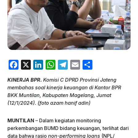
F
X
Li
W
T
E
S
a
n
h
el
m
h
KINERJA BPR.
Komisi C DPRD Provinsi Jateng
c
k
at
e
ai
ar
membahas soal kinerja keuangan di Kantor BPR
e
e
s
gr
l
e
BKK Muntilan, Kabupaten Magelang, Jumat
b
dI
A
a
(12/1/2024). (foto azam hanif adin)
o
n
p
m
MUNTILAN
– Dalam kegiatan monitoring
o
p
perkembangan BUMD bidang keuangan, terlihat dari
k
data bahwa rasio
non-performing loans
(NPL/