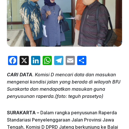
F
X
Li
W
T
E
S
a
n
h
el
m
h
CARI DATA
. Komisi D mencari data dan masukan
c
k
at
e
ai
ar
mengenai kondisi jalan yang berada di wilayah BPJ
e
e
s
gr
l
e
Surakarta dan mendapatkan masukan guna
b
dI
A
a
penyusunan raperda.(foto: teguh prasetyo)
o
n
p
m
SURAKARTA –
Dalam rangka penyusunan Raperda
o
p
Standariasi Penyelenggaraan Jalan Provinsi Jawa
k
Tengah, Komisi D DPRD Jateng berkunjung ke Balai