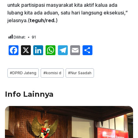
untuk partisipasi masyarakat kita aktif kalua ada
lubang kita ada aduan, satu hari langsung eksekusi,”
jelasnya.(
teguh/red.
)
Dilihat:
91
F
X
Li
W
T
E
S
a
n
h
el
m
h
c
k
at
e
ai
ar
Post
#
DPRD Jateng
#
komisi d
#
Nur Saadah
e
e
s
gr
l
e
Tags:
b
dI
A
a
Info Lainnya
o
n
p
m
o
p
k