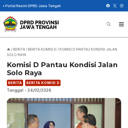
Skip
•
Portal Resmi DPRD Jawa Tengah
to
content
/
BERITA
/
BERITA KOMISI D
/
KOMISI D PANTAU KONDISI JALAN
SOLO RAYA
Komisi D Pantau Kondisi Jalan
Solo Raya
BERITA
BERITA KOMISI D
Tanggal -
24/02/2026