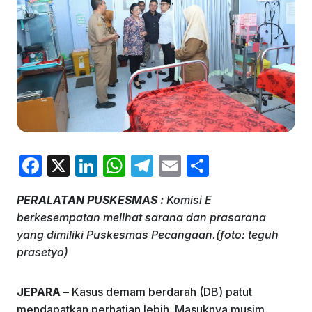
F
X
Li
W
T
E
S
a
n
h
el
m
h
PERALATAN PUSKESMAS :
Komisi E
c
k
at
e
ai
ar
berkesempatan mellhat sarana dan prasarana
e
e
s
gr
l
e
yang dimiliki Puskesmas Pecangaan.(foto: teguh
b
dI
A
a
prasetyo)
o
n
p
m
JEPARA –
Kasus demam berdarah (DB) patut
o
p
mendapatkan perhatian lebih. Masuknya musim