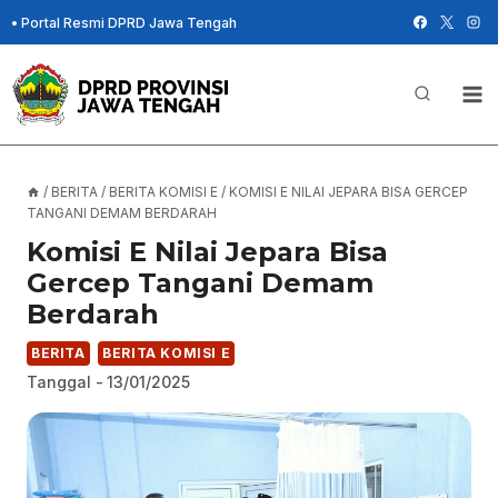
Skip
•
Portal Resmi DPRD Jawa Tengah
to
content
/
BERITA
/
BERITA KOMISI E
/
KOMISI E NILAI JEPARA BISA GERCEP
TANGANI DEMAM BERDARAH
Komisi E Nilai Jepara Bisa
Gercep Tangani Demam
Berdarah
BERITA
BERITA KOMISI E
Tanggal -
13/01/2025