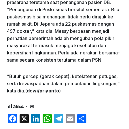
prasarana terutama saat penanganan pasien DB.
“Penanganan di Puskesmas bersifat sementara. Bila
puskesmas bisa menangani tidak perlu dirujuk ke
rumah sakit. Di Jepara ada 22 puskesmas dengan
497 dokter,” kata dia. Messy berpesan menjadi
perhatian pemerintah adalah mengubah pola pikir
masyarakat termasuk menjaga kesehatan dan
kebersihan lingkungan. Perlu ada gerakan bersama-
sama secara konsisten terutama dalam PSN.
“Butuh gercep (gerak cepat), ketelatenan petugas,
serta kewaspadaan dalam pemantauan lingkungan,”
kata dia.(
dewi/priyanto
)
Dilihat:
96
F
X
Li
W
T
E
S
a
n
h
el
m
h