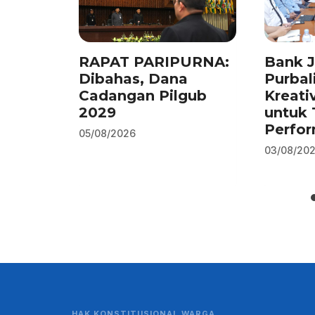
k
RAPAT PARIPURNA:
Bank 
Dibahas, Dana
Purbal
Cadangan Pilgub
Kreati
2029
untuk 
Perfo
05/08/2026
03/08/20
HAK KONSTITUSIONAL WARGA