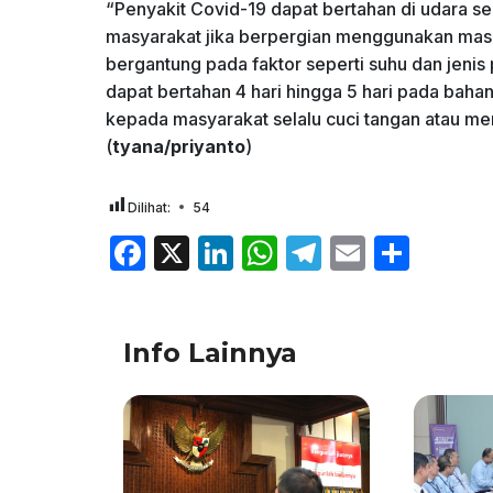
“Penyakit Covid-19 dapat bertahan di udara s
masyarakat jika berpergian menggunakan mask
bergantung pada faktor seperti suhu dan jenis 
dapat bertahan 4 hari hingga 5 hari pada bahan
kepada masyarakat selalu cuci tangan atau 
(
tyana/priyanto
)
Dilihat:
54
F
X
Li
W
T
E
S
a
n
h
el
m
h
c
k
at
e
ai
ar
Info Lainnya
e
e
s
gr
l
e
b
dI
A
a
o
n
p
m
o
p