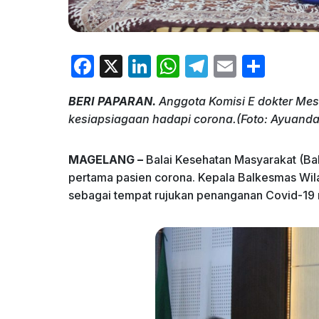
F
X
Li
W
T
E
S
a
n
h
el
m
h
BERI PAPARAN.
Anggota Komisi E dokter Mes
c
k
at
e
ai
ar
kesiapsiagaan hadapi corona.(Foto: Ayuanda
e
e
s
gr
l
e
b
dI
A
a
MAGELANG –
Balai Kesehatan Masyarakat (B
o
n
p
m
pertama pasien corona. Kepala Balkesmas Wil
sebagai tempat rujukan penanganan Covid-19 
o
p
k