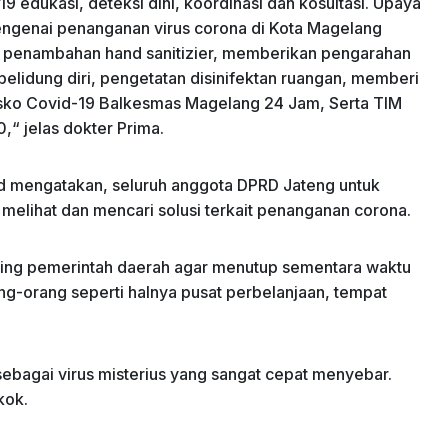
9 edukasi, deteksi dini, koordinasi dan kosultasi. Upaya
ngenai penanganan virus corona di Kota Magelang
, penambahan hand sanitizier, memberikan pengarahan
pelidung diri, pengetatan disinifektan ruangan, memberi
ko Covid-19 Balkesmas Magelang 24 Jam, Serta TIM
“ jelas dokter Prima.
id mengatakan, seluruh anggota DPRD Jateng untuk
melihat dan mencari solusi terkait penanganan corona.
sing pemerintah daerah agar menutup sementara waktu
g-orang seperti halnya pusat perbelanjaan, tempat
ebagai virus misterius yang sangat cepat menyebar.
kok.