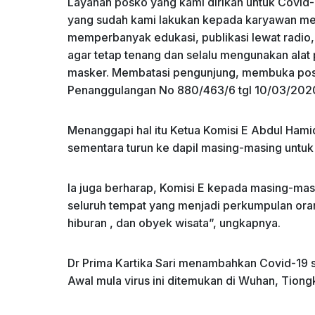
Layanan posko yang kami dirikan untuk Covid-1
yang sudah kami lakukan kepada karyawan me
memperbanyak edukasi, publikasi lewat radio
agar tetap tenang dan selalu mengunakan alat 
masker. Membatasi pengunjung, membuka pos
Penanggulangan No 880/463/6 tgl 10/03/2020,
Menanggapi hal itu Ketua Komisi E Abdul Ham
sementara turun ke dapil masing-masing untuk 
Ia juga berharap, Komisi E kepada masing-ma
seluruh tempat yang menjadi perkumpulan oran
hiburan , dan obyek wisata”, ungkapnya.
Dr Prima Kartika Sari menambahkan Covid-19 s
Awal mula virus ini ditemukan di Wuhan, Tiong