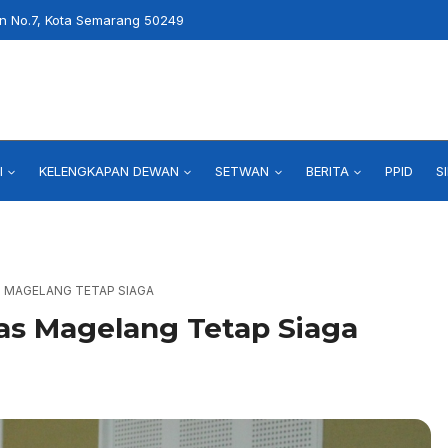
an No.7, Kota Semarang 50249
I
KELENGKAPAN DEWAN
SETWAN
BERITA
PPID
S
S MAGELANG TETAP SIAGA
as Magelang Tetap Siaga