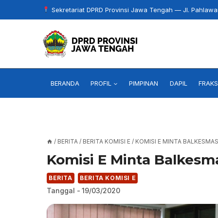
Skip
Sekretariat DPRD Provinsi Jawa Tengah — Jl. Pahlaw
to
content
BERANDA
PROFIL
PIMPINAN
DAPIL
FRAKS
/
BERITA
/
BERITA KOMISI E
/
KOMISI E MINTA BALKESMA
Komisi E Minta Balkesm
BERITA
BERITA KOMISI E
Tanggal -
19/03/2020