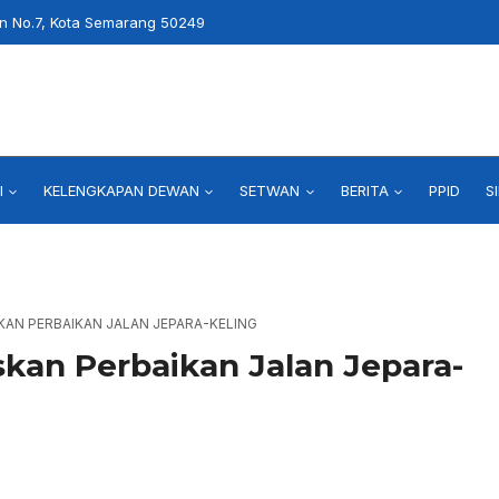
an No.7, Kota Semarang 50249
I
KELENGKAPAN DEWAN
SETWAN
BERITA
PPID
S
KAN PERBAIKAN JALAN JEPARA-KELING
skan Perbaikan Jalan Jepara-