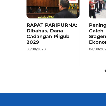
k
RAPAT PARIPURNA:
Pening
Dibahas, Dana
Galeh
Cadangan Pilgub
Srage
2029
Ekono
05/08/2026
04/08/20