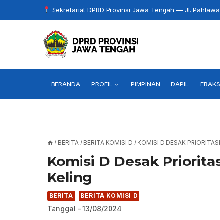
Skip
Sekretariat DPRD Provinsi Jawa Tengah — Jl. Pahlaw
to
content
BERANDA
PROFIL
PIMPINAN
DAPIL
FRAKS
/
BERITA
/
BERITA KOMISI D
/
KOMISI D DESAK PRIORITAS
Komisi D Desak Priorita
Keling
BERITA
BERITA KOMISI D
Tanggal -
13/08/2024