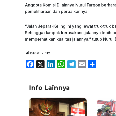
Anggota Komisi D lainnya Nurul Furqon berhara
pemeliharaan dan perbaikannya.
“Jalan Jepara-Keling ini yang lewat truk-truk be
Sehingga dampak kerusakann jalannya lebih bes
memperhatikan kualitas jalannya.” tutup Nurul.(
Dilihat:
112
F
X
Li
W
T
E
S
a
n
h
el
m
h
c
k
at
e
ai
ar
Info Lainnya
e
e
s
gr
l
e
b
dI
A
a
o
n
p
m
o
p