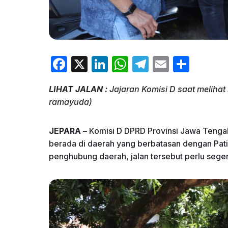
F
X
Li
W
T
E
S
a
n
h
el
m
h
LIHAT JALAN :
Jajaran Komisi D saat melihat 
c
k
at
e
ai
ar
ramayuda)
e
e
s
gr
l
e
b
dI
A
a
JEPARA –
Komisi D DPRD Provinsi Jawa Tengah 
o
n
p
m
berada di daerah yang berbatasan dengan Pati
penghubung daerah, jalan tersebut perlu seger
o
p
k